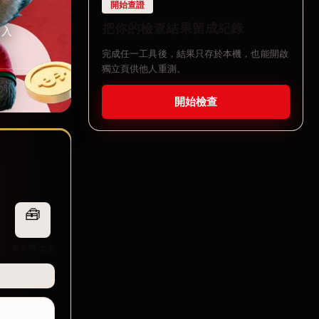
開始查證
把你的檢查結果留成紀錄
冊入
完成任一工具後，結果只存於本機，也能開啟
獨立頁供他人重測。
開始檢查
🧰
🧰
🧰
🔁
🧰
📡
錯
老虎機玩法
真人直播延
真人百家樂
Casin
Casin
真人桌流程