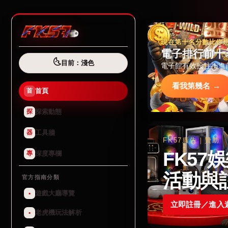
現在第十名分數比你
電子排行前十
🌜
目前：淺色
電子館有效投注衝進
看我第幾名 →
首
首頁
探
探索動態
器
工具牆
FK57廣告｜贊助
FK5
專
深度專欄
活動與
官方指南分類
遊戲大廳導覽
▪
立即註冊／進入
老虎機玩法解析
▪