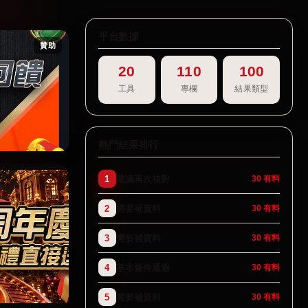
平台數據
贊助
20
110
100
工具
專欄
結果類型
熱門結果排行
1
建議再次核對
30 有料
2
需要補資料
30 有料
3
需要補資料
30 有料
4
基本條件通過
30 有料
5
需要補資料
30 有料