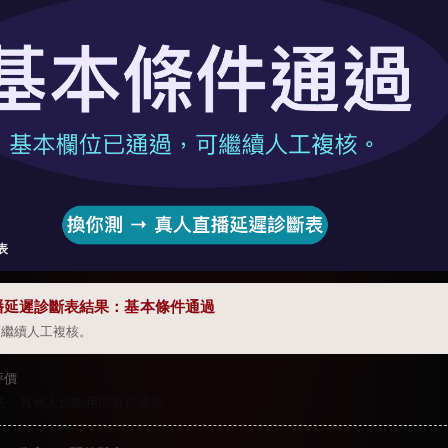
表
播延遲診斷表結果：基本條件通過
可繼續人工複核。
評價
去，其他人也能用同條件重測。