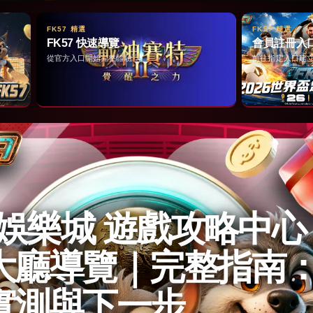
FK57 精選
FK57 精選
FK57 快速導覽
會員註冊入
從官方入口開始完整體驗 →
前往指定入口建立
7娛樂城 遊戲攻略中心
大廳導覽｜完整指南
實測與下一步