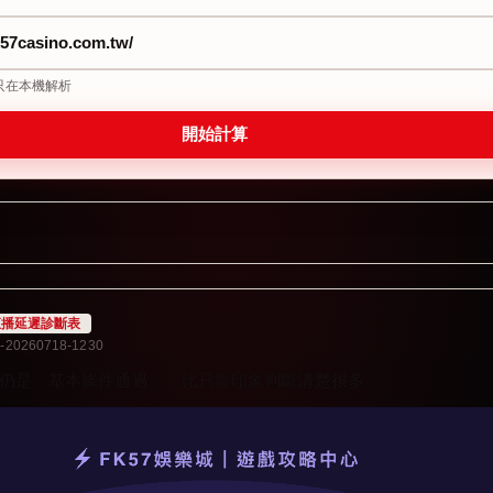
只在本機解析
開始計算
直播延遲診斷表
7-20260718-1230
仍是「基本條件通過」，比只靠印象判斷清楚很多。