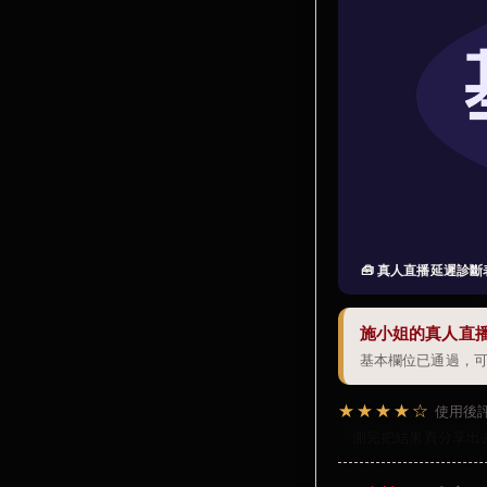
🧰 真人直播延遲診斷
施小姐的真人直
基本欄位已通過，
★★★★☆
使用後
測完把結果頁分享出