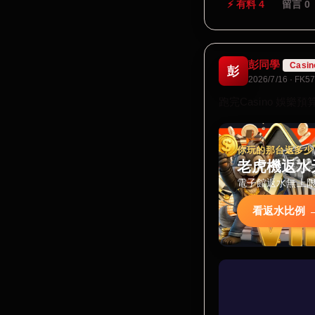
⚡ 有料 4
留言 0
彭同學
Cas
彭
2026/7/16 · FK5
跑完Casino 
你玩的那台返多少
老虎機返水
電子館返水無上
看返水比例 