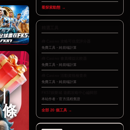
看探索動態 →
口
帳號 →
精選工具
🧰 Casino 攻略可信度評分器
免費工具・純前端計算
🧰 Casino 會員權益比較器
免費工具・純前端計算
🧰 Casino 活動資格檢查表
免費工具・純前端計算
｜
FK57娛樂城 遊戲攻略中心編輯部
本站作者・官方流程查證
：條
全部 20 個工具 →