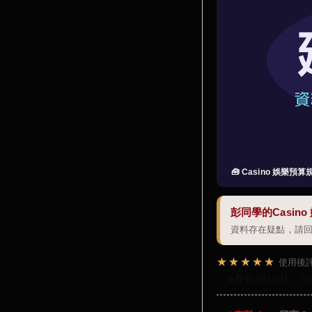
🧰 Casino 娛樂預
彭同學的Casi
資料存在疑點，請
★★★★★
使用後
免費還做到這樣，已