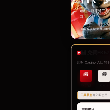
遊戲大廳導覽完整
口。
FK57娛樂城 遊戲攻
🧮 免費FK
比對 Casino 入
🧰
🧰
FK57娛
Casin
工具狀態
可立即使用
完整網址