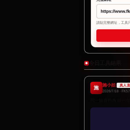
請貼完整網址，工具
今日工具結果
施小姐
真人
施
2026/7/18 · FK5
同一組資料再測一次