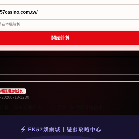
只在本機解析
開始計算
直播延遲診斷表
7-20260718-1230
仍是「基本條件通過」，比只靠印象判斷清楚很多。