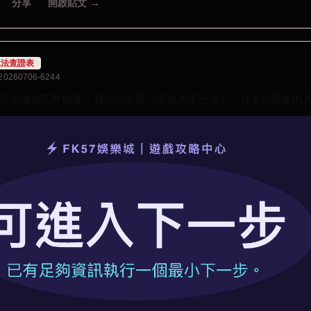
分享
開啟貼文 →
說法查證表
-20260706-6244
證表做成完整檢查，我的結果是「可進入下一步」，分享給需要的