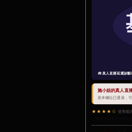
🧰 真人直播延遲診斷
施小姐的真人直
基本欄位已通過，
★★★★☆
使用後
測完把結果頁分享出