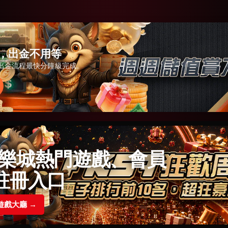
，出金不用等
出金流程最快分鐘級完成。
7娛樂城熱門遊戲、會員
註冊入口
遊戲大廳 →