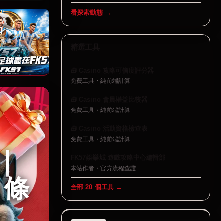
看探索動態 →
口
帳號 →
精選工具
🧰 Casino 攻略可信度評分器
免費工具・純前端計算
🧰 Casino 會員權益比較器
免費工具・純前端計算
🧰 Casino 活動資格檢查表
免費工具・純前端計算
｜
FK57娛樂城 遊戲攻略中心編輯部
本站作者・官方流程查證
：條
全部 20 個工具 →