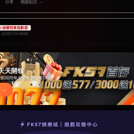
分享
開啟貼文 →
ino 娛樂預算規劃器
7-20260716-9889
娛樂預算規劃器得到「建議再次核對」，先把條件與日期留成可重現紀錄。
天天開領
活動期間每天都有新的可以拿。
 →