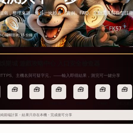
指南，整理來源、條件、比較表、實例、FAQ、互動工具與指定註
略中心編輯部
約 15 分鐘
57娛樂城 遊戲攻略中心 入口安全檢查器
口的 HTTPS、主機名與可疑字元。——輸入即得結果，測完可一鍵分享
🧰
🧰
🧰
🧰
🧰
🧰
Casin
Casin
遊戲說法查
Casin
Casin
遊戲大廳
・純前端計算・結果只存在本機・完成後可分享