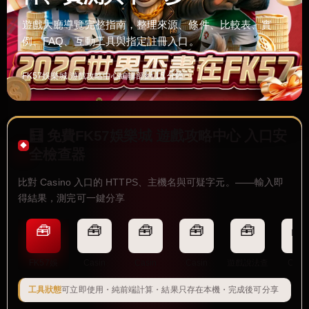
遊戲大廳導覽完整指南，整理來源、條件、比較表、實
例、FAQ、互動工具與指定註冊入口。
FK57娛樂城 遊戲攻略中心編輯部
約 15 分鐘
🧮 免費FK57娛樂城 遊戲攻略中心 入口安
全檢查器
比對 Casino 入口的 HTTPS、主機名與可疑字元。——輸入即
得結果，測完可一鍵分享
🧰
🧰
🧰
🧰
🧰
🧰
FK57娛
Casin
Casin
Casin
遊戲說法查
Casi
工具狀態
可立即使用・純前端計算・結果只存在本機・完成後可分享