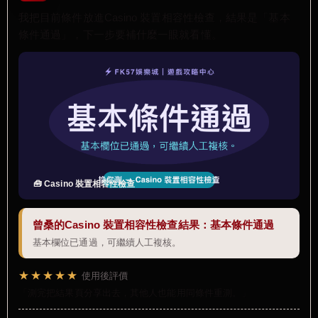
我把目前條件放進Casino 裝置相容性檢查，結果是「基本
條件通過」，下一步要補什麼一眼就看懂。
🧰 Casino 裝置相容性檢查
曾桑的Casino 裝置相容性檢查結果：基本條件通過
基本欄位已通過，可繼續人工複核。
★★★★★
使用後評價
測完把結果頁分享出去，其他人也能用同條件重測。