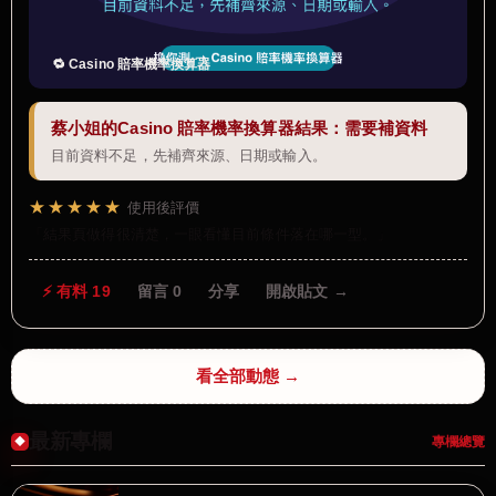
🔁 Casino 賠率機率換算器
蔡小姐的Casino 賠率機率換算器結果：需要補資料
目前資料不足，先補齊來源、日期或輸入。
★★★★★
使用後評價
結果頁做得很清楚，一眼看懂目前條件落在哪一型。
⚡ 有料 19
留言 0
分享
開啟貼文 →
看全部動態 →
最新專欄
專欄總覽