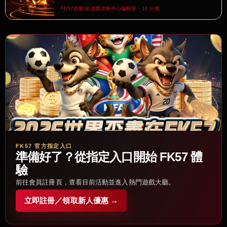
FK57娛樂城 遊戲攻略中心編輯部・16 分鐘
FK57 官方指定入口
準備好了？從指定入口開始 FK57 體
驗
前往會員註冊頁，查看目前活動並進入熱門遊戲大廳。
立即註冊／領取新人優惠 →