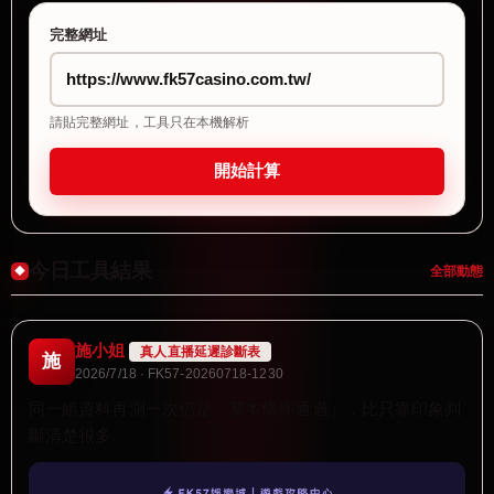
完整網址
請貼完整網址，工具只在本機解析
開始計算
今日工具結果
全部動態
施小姐
真人直播延遲診斷表
施
2026/7/18 · FK57-20260718-1230
同一組資料再測一次仍是「基本條件通過」，比只靠印象判
斷清楚很多。