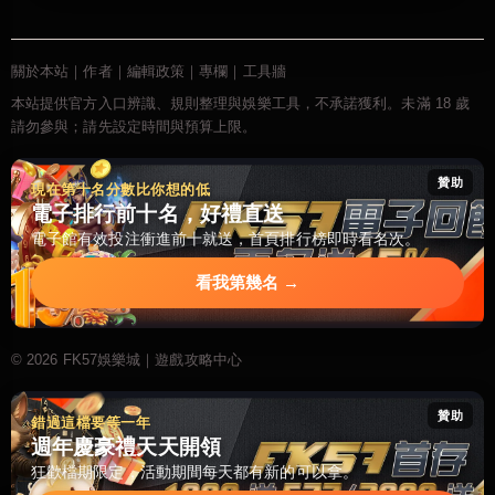
關於本站
｜
作者
｜
編輯政策
｜
專欄
｜
工具牆
本站提供官方入口辨識、規則整理與娛樂工具，不承諾獲利。未滿 18 歲
請勿參與；請先設定時間與預算上限。
贊助
現在第十名分數比你想的低
電子排行前十名，好禮直送
電子館有效投注衝進前十就送，首頁排行榜即時看名次。
看我第幾名 →
© 2026 FK57娛樂城｜遊戲攻略中心
贊助
錯過這檔要等一年
週年慶豪禮天天開領
狂歡檔期限定，活動期間每天都有新的可以拿。