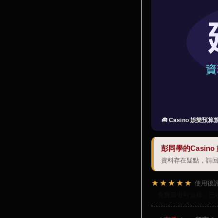
🧰 Casino 娛樂預
彭同學的Casi
資料存在疑點，請
★★★★★
使用後
免費還做到這樣，已