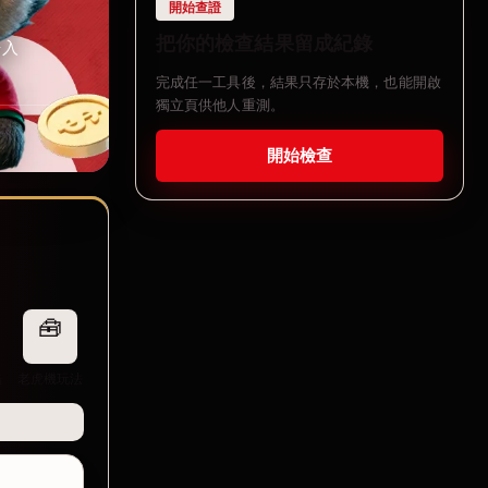
開始查證
把你的檢查結果留成紀錄
冊入
完成任一工具後，結果只存於本機，也能開啟
獨立頁供他人重測。
開始檢查
🧰
🧰
🧰
🔁
🧰
📡
錯
老虎機玩法
真人直播延
真人百家樂
Casin
Casin
真人桌流程