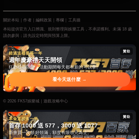
關於本站
｜
作者
｜
編輯政策
｜
專欄
｜
工具牆
本站提供官方入口辨識、規則整理與娛樂工具，不承諾獲利。未滿 18 歲
請勿參與；請先設定時間與預算上限。
贊助
錯過這檔要等一年
週年慶豪禮天天開領
狂歡檔期限定，活動期間每天都有新的可以拿。
看今天送什麼 →
© 2026 FK57娛樂城｜遊戲攻略中心
贊助
本金直接多一半
首存 1000 送 577，3000 送 1077
新會員一次領好領滿，額度有限領完為止。