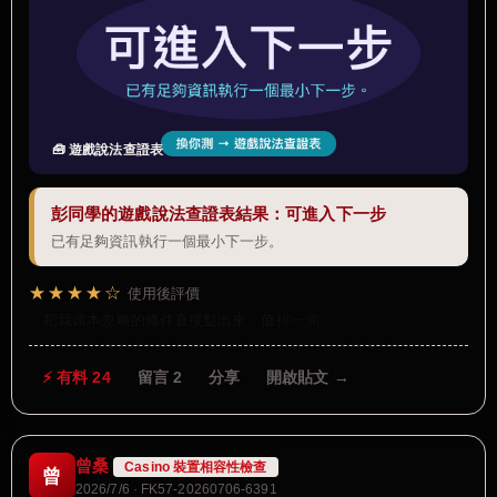
🧰 遊戲說法查證表
彭同學的遊戲說法查證表結果：可進入下一步
已有足夠資訊執行一個最小下一步。
★★★★☆
使用後評價
把我原本忽略的條件直接點出來，值得一測。
⚡ 有料 24
留言 2
分享
開啟貼文 →
曾桑
Casino 裝置相容性檢查
曾
2026/7/6 · FK57-20260706-6391