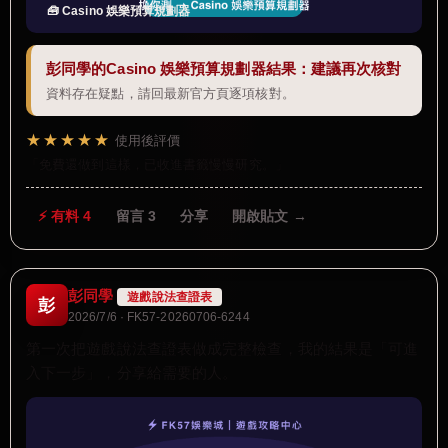
🧰 Casino 娛樂預算規劃器
彭同學的Casino 娛樂預算規劃器結果：建議再次核對
資料存在疑點，請回最新官方頁逐項核對。
★★★★★
使用後評價
免費還做到這樣，已收進書籤慢慢研究。
⚡ 有料 4
留言 3
分享
開啟貼文 →
彭同學
遊戲說法查證表
彭
2026/7/6 · FK57-20260706-6244
第一次把遊戲說法查證表做成完整檢查，我的結果是「可進
入下一步」，分享給需要的人。