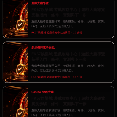
遊戲大廳導覽
FK57娛樂城 遊戲攻略中心｜遊戲大廳導覽｜
完整指南：條件、實測與下一步
遊戲大廳導覽完整指南，整理來源、條件、比較表、實例、
FAQ、互動工具與指定註冊入口。
FK57娛樂城 遊戲攻略中心編輯部・15 分鐘
老虎機與電子遊戲
FK57娛樂城 遊戲攻略中心｜遊戲大廳導覽｜
新手入門：條件、實測與下一步
遊戲大廳導覽新手入門，整理來源、條件、比較表、實例、
FAQ、互動工具與指定註冊入口。
FK57娛樂城 遊戲攻略中心編輯部・15 分鐘
Casino 遊戲大廳
FK57娛樂城 遊戲攻略中心｜遊戲大廳導覽｜
實測步驟：條件、實測與下一步
遊戲大廳導覽實測步驟，整理來源、條件、比較表、實例、
FAQ、互動工具與指定註冊入口。