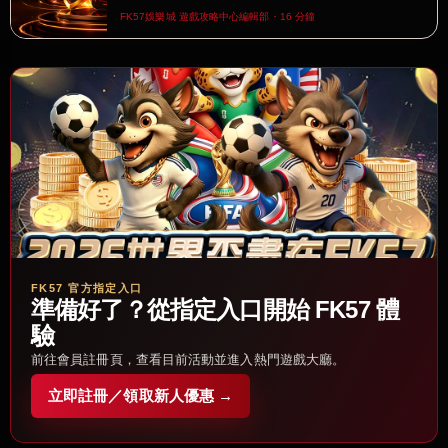
FK57娛樂城 遊戲攻略中心編輯部・16 分鐘
FK57 官方指定入口
準備好了？從指定入口開始 FK57 體
驗
前往會員註冊頁，查看目前活動並進入熱門遊戲大廳。
立即註冊／領取新人優惠 →