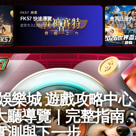
FK57 精選
FK57 精選
FK57 快速導覽
會員註冊入
從官方入口開始完整體驗 →
前往指定入口建立
7娛樂城 遊戲攻略中心
大廳導覽｜完整指南
實測與下一步