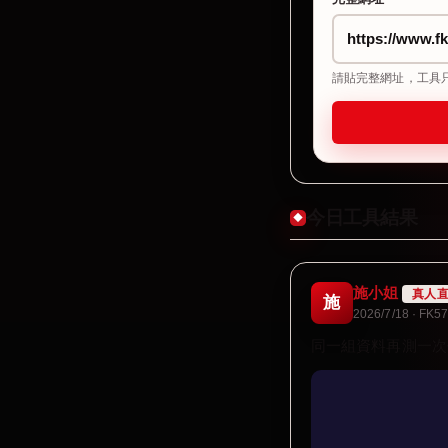
請貼完整網址，工具
今日工具結果
施小姐
真人
施
2026/7/18 · FK5
同一組資料再測一次