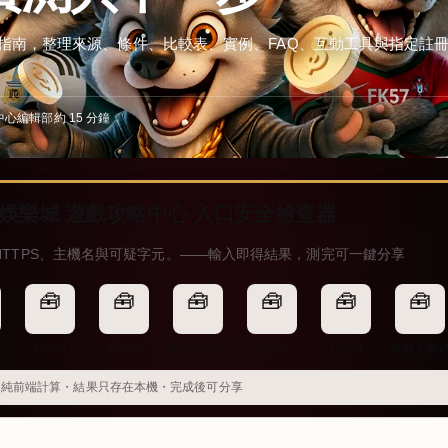
指南，整理來源、條件、比較表、實例、FAQ、互動工具與指定註
略中心編輯部
約 15 分鐘
57娛樂城 遊戲攻略中心 入口安全檢查器
口的 HTTPS、主機名與可疑字元。——輸入即得結果，測完可一鍵分享
🧰
🧰
🧰
🧰
🧰
🧰
Casin
Casin
遊戲說法查
Casin
Casin
遊戲大廳
・純前端計算・結果只存在本機・完成後可分享