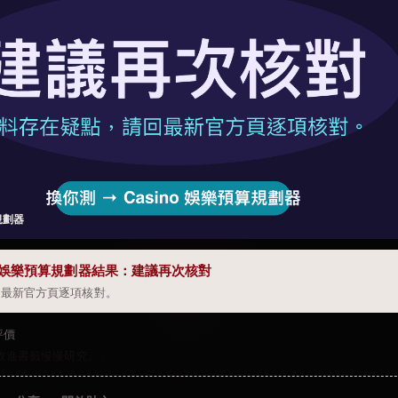
算規劃器
no 娛樂預算規劃器結果：建議再次核對
回最新官方頁逐項核對。
評價
收進書籤慢慢研究。