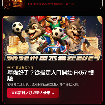
FK57娛樂城 遊戲攻略中心編輯部・16 分鐘
FK57 官方指定入口
準備好了？從指定入口開始 FK57 體
驗
前往會員註冊頁，查看目前活動並進入熱門遊戲大廳。
立即註冊／領取新人優惠 →