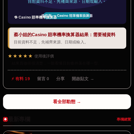
🔁 Casino 賠率機率換算器
蔡小姐的Casino 賠率機率換算器結果：需要補資料
目前資料不足，先補齊來源、日期或輸入。
★★★★★
使用後評價
結果頁做得很清楚，一眼看懂目前條件落在哪一型。
⚡ 有料 19
留言 0
分享
開啟貼文 →
看全部動態 →
最新專欄
專欄總覽