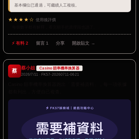
基本欄位已通過，可繼續人工複核。
★★★★☆
使用後評價
每個數字都有解釋，看完順手把原理段也讀了。
⚡ 有料 2
留言 1
分享
開啟貼文 →
蔡小姐
Casino 賠率機率換算器
蔡
2026/7/11 · FK57-20260711-0621
Casino 賠率機率換算器跑出「需要補資料」，每一項依據
都有列出，方便自己複查。