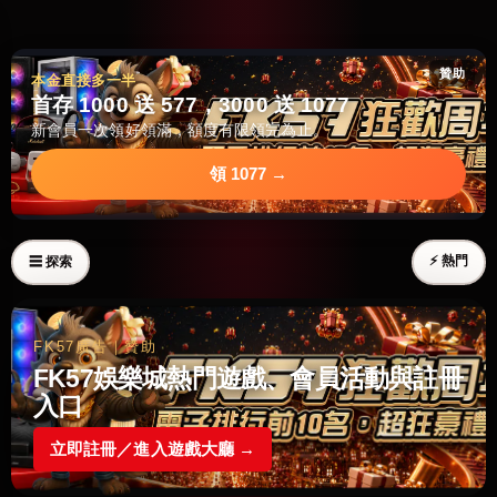
贊助
本金直接多一半
首存 1000 送 577，3000 送 1077
新會員一次領好領滿，額度有限領完為止。
領 1077 →
⚡ 熱門
☰ 探索
FK57廣告｜贊助
FK57娛樂城熱門遊戲、會員活動與註冊
入口
立即註冊／進入遊戲大廳 →