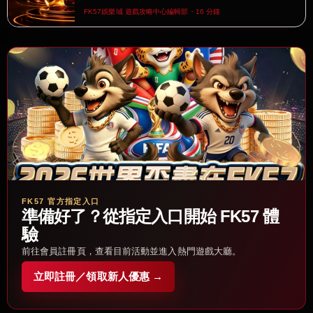
FK57娛樂城 遊戲攻略中心編輯部・16 分鐘
FK57 官方指定入口
準備好了？從指定入口開始 FK57 體
驗
前往會員註冊頁，查看目前活動並進入熱門遊戲大廳。
立即註冊／領取新人優惠 →