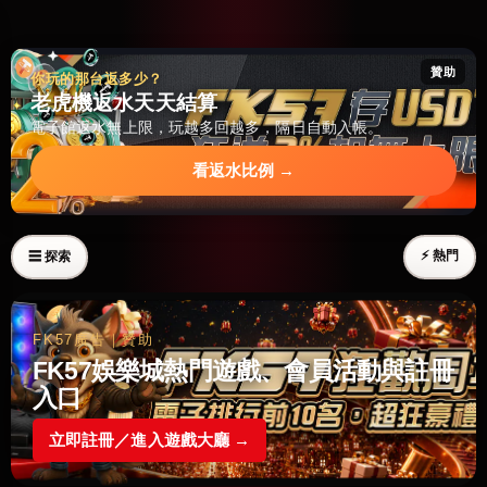
贊助
你玩的那台返多少？
老虎機返水天天結算
電子館返水無上限，玩越多回越多，隔日自動入帳。
看返水比例 →
⚡ 熱門
☰ 探索
FK57廣告｜贊助
FK57娛樂城熱門遊戲、會員活動與註冊
入口
立即註冊／進入遊戲大廳 →