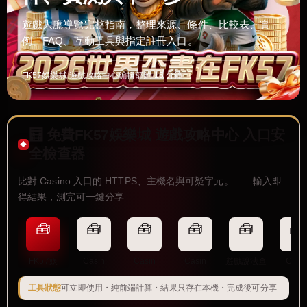
遊戲大廳導覽完整指南，整理來源、條件、比較表、實
例、FAQ、互動工具與指定註冊入口。
FK57娛樂城 遊戲攻略中心編輯部
約 15 分鐘
🧮 免費FK57娛樂城 遊戲攻略中心 入口安
全檢查器
比對 Casino 入口的 HTTPS、主機名與可疑字元。——輸入即
得結果，測完可一鍵分享
🧰
🧰
🧰
🧰
🧰
🧰
FK57娛
Casin
Casin
Casin
遊戲說法查
Casi
工具狀態
可立即使用・純前端計算・結果只存在本機・完成後可分享