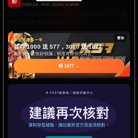
彭
2026/7/16 · FK57-20260716-9889
跑完Casino 娛樂預算規劃器得到「建議再次核對」，先把
條件與日期留成可重現紀錄。
贊助
本金直接多一半
首存 1000 送 577，3000 送 1077
新會員一次領好領滿，額度有限領完為止。
領 1077 →