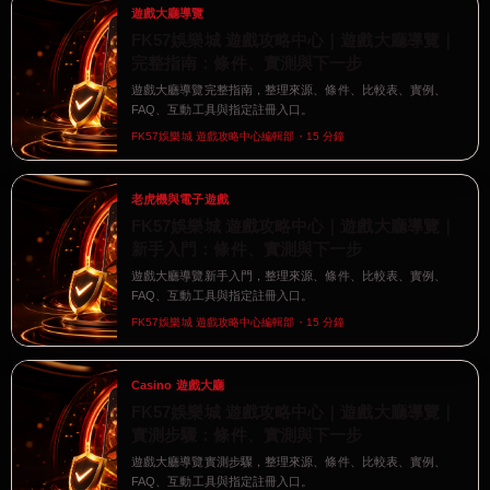
遊戲大廳導覽
FK57娛樂城 遊戲攻略中心｜遊戲大廳導覽｜
完整指南：條件、實測與下一步
遊戲大廳導覽完整指南，整理來源、條件、比較表、實例、
FAQ、互動工具與指定註冊入口。
FK57娛樂城 遊戲攻略中心編輯部・15 分鐘
老虎機與電子遊戲
FK57娛樂城 遊戲攻略中心｜遊戲大廳導覽｜
新手入門：條件、實測與下一步
遊戲大廳導覽新手入門，整理來源、條件、比較表、實例、
FAQ、互動工具與指定註冊入口。
FK57娛樂城 遊戲攻略中心編輯部・15 分鐘
Casino 遊戲大廳
FK57娛樂城 遊戲攻略中心｜遊戲大廳導覽｜
實測步驟：條件、實測與下一步
遊戲大廳導覽實測步驟，整理來源、條件、比較表、實例、
FAQ、互動工具與指定註冊入口。