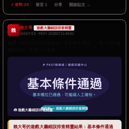
⚡ 有料 20
留言 1
分享
開啟貼文 →
賴大哥
遊戲大廳錯誤排查精靈
賴
2026/7/13 · FK57-20260713-6591
遊戲大廳錯誤排查精靈跑出「基本條件通過」，每一項依據
都有列出，方便自己複查。
🧰 遊戲大廳錯誤排查精靈
賴大哥的遊戲大廳錯誤排查精靈結果：基本條件通過