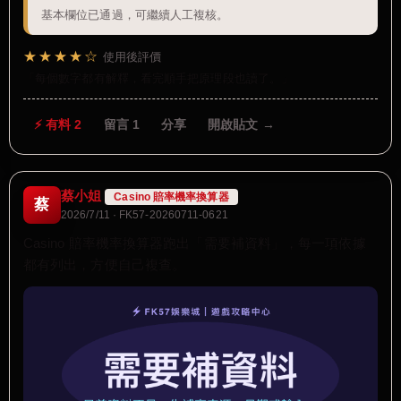
基本欄位已通過，可繼續人工複核。
★★★★☆
使用後評價
每個數字都有解釋，看完順手把原理段也讀了。
⚡ 有料 2
留言 1
分享
開啟貼文 →
蔡小姐
Casino 賠率機率換算器
蔡
2026/7/11 · FK57-20260711-0621
Casino 賠率機率換算器跑出「需要補資料」，每一項依據
都有列出，方便自己複查。