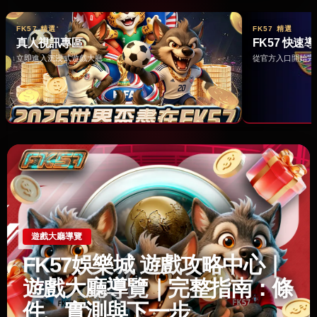
FK57 精選
FK57 精選
真人視訊專區
FK57 快速
立即進入沉浸式遊戲大廳 →
從官方入口開始完
遊戲大廳導覽
FK57娛樂城 遊戲攻略中心｜
遊戲大廳導覽｜完整指南：條
件、實測與下一步