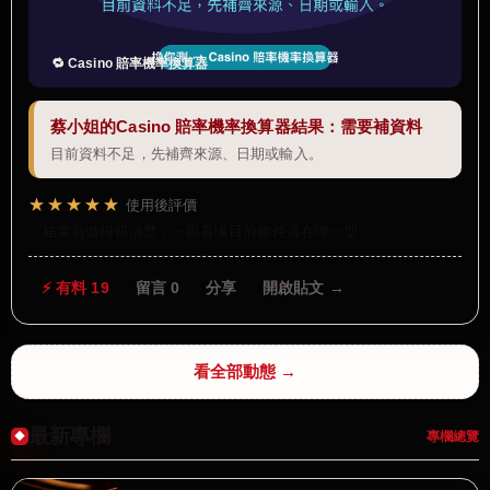
🔁 Casino 賠率機率換算器
蔡小姐的Casino 賠率機率換算器結果：需要補資料
目前資料不足，先補齊來源、日期或輸入。
★★★★★
使用後評價
結果頁做得很清楚，一眼看懂目前條件落在哪一型。
⚡ 有料 19
留言 0
分享
開啟貼文 →
看全部動態 →
最新專欄
專欄總覽