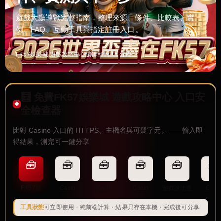
遊戲大廳導覽完整指南，整理來源、條件、比較表、實
例、FAQ、互動工具與指定註冊入口。
FK57娛樂城 遊戲攻略中心編輯部
約 15 分鐘
🧮 免費FK57娛樂城 遊戲攻略中心 入口安
全檢查器
比對 Casino 入口的 HTTPS、主機名與可疑字元。——輸入即
得結果，測完可一鍵分享
🧰
🧰
🧰
🧰
🧰
🧰
FK57娛
Casin
Casin
Casin
遊戲說法查
Casi
工具狀態
可立即使用・純前端計算・結果只存在本機・完成後可分享