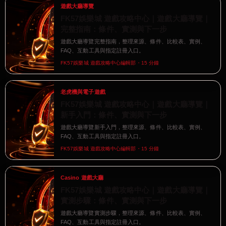
遊戲大廳導覽
FK57娛樂城 遊戲攻略中心｜遊戲大廳導覽｜
完整指南：條件、實測與下一步
遊戲大廳導覽完整指南，整理來源、條件、比較表、實例、
FAQ、互動工具與指定註冊入口。
FK57娛樂城 遊戲攻略中心編輯部・15 分鐘
老虎機與電子遊戲
FK57娛樂城 遊戲攻略中心｜遊戲大廳導覽｜
新手入門：條件、實測與下一步
遊戲大廳導覽新手入門，整理來源、條件、比較表、實例、
FAQ、互動工具與指定註冊入口。
FK57娛樂城 遊戲攻略中心編輯部・15 分鐘
Casino 遊戲大廳
FK57娛樂城 遊戲攻略中心｜遊戲大廳導覽｜
實測步驟：條件、實測與下一步
遊戲大廳導覽實測步驟，整理來源、條件、比較表、實例、
FAQ、互動工具與指定註冊入口。