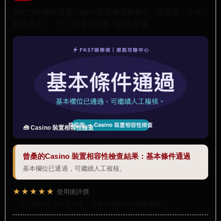
我把目前條件放進Casino 裝置相容性檢查，結果是「基本
條件通過」，下一步要補什麼一眼就看懂。
🧰 Casino 裝置相容性檢查
曾桑的Casino 裝置相容性檢查結果：基本條件通過
基本欄位已通過，可繼續人工複核。
★★★★★
使用後評價
測完把結果頁分享出去，其他人也能用同條件重測。