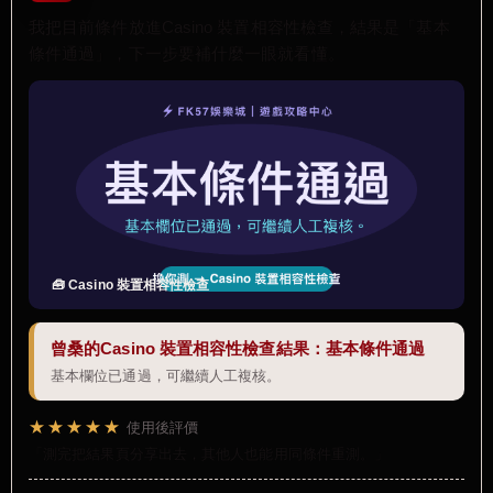
我把目前條件放進Casino 裝置相容性檢查，結果是「基本
條件通過」，下一步要補什麼一眼就看懂。
🧰 Casino 裝置相容性檢查
曾桑的Casino 裝置相容性檢查結果：基本條件通過
基本欄位已通過，可繼續人工複核。
★★★★★
使用後評價
測完把結果頁分享出去，其他人也能用同條件重測。