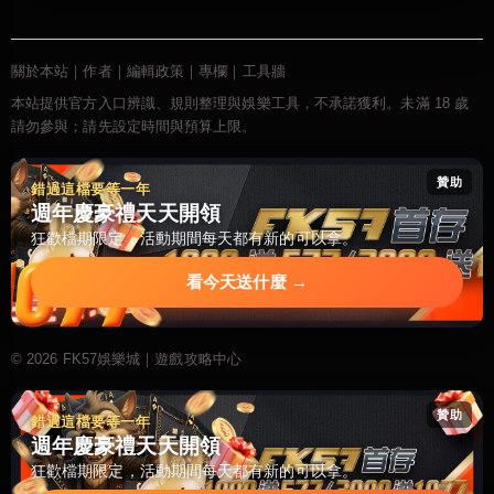
關於本站
｜
作者
｜
編輯政策
｜
專欄
｜
工具牆
本站提供官方入口辨識、規則整理與娛樂工具，不承諾獲利。未滿 18 歲
請勿參與；請先設定時間與預算上限。
贊助
錯過這檔要等一年
週年慶豪禮天天開領
狂歡檔期限定，活動期間每天都有新的可以拿。
看今天送什麼 →
© 2026 FK57娛樂城｜遊戲攻略中心
贊助
錯過這檔要等一年
週年慶豪禮天天開領
狂歡檔期限定，活動期間每天都有新的可以拿。