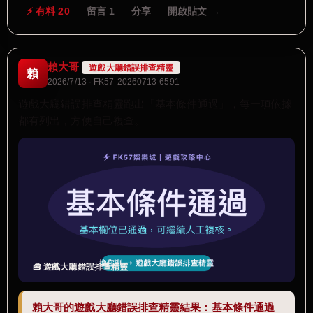
⚡ 有料 20
留言 1
分享
開啟貼文 →
賴大哥
遊戲大廳錯誤排查精靈
賴
2026/7/13 · FK57-20260713-6591
遊戲大廳錯誤排查精靈跑出「基本條件通過」，每一項依據
都有列出，方便自己複查。
🧰 遊戲大廳錯誤排查精靈
賴大哥的遊戲大廳錯誤排查精靈結果：基本條件通過