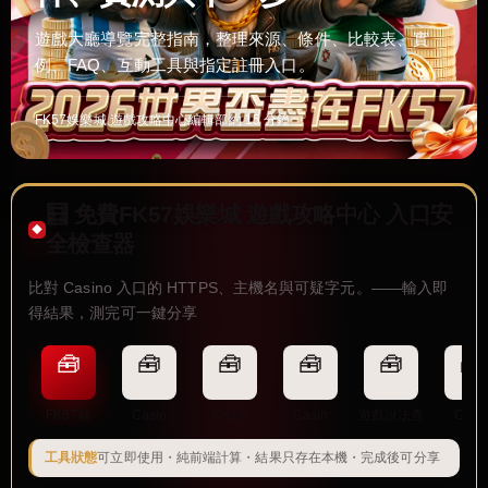
遊戲大廳導覽完整指南，整理來源、條件、比較表、實
例、FAQ、互動工具與指定註冊入口。
FK57娛樂城 遊戲攻略中心編輯部
約 15 分鐘
🧮 免費FK57娛樂城 遊戲攻略中心 入口安
全檢查器
比對 Casino 入口的 HTTPS、主機名與可疑字元。——輸入即
得結果，測完可一鍵分享
🧰
🧰
🧰
🧰
🧰
🧰
FK57娛
Casin
Casin
Casin
遊戲說法查
Casi
工具狀態
可立即使用・純前端計算・結果只存在本機・完成後可分享