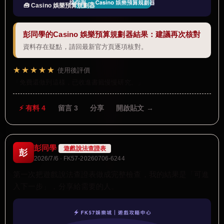
🧰 Casino 娛樂預算規劃器
彭同學的Casino 娛樂預算規劃器結果：建議再次核對
資料存在疑點，請回最新官方頁逐項核對。
★★★★★
使用後評價
免費還做到這樣，已收進書籤慢慢研究。
⚡ 有料 4
留言 3
分享
開啟貼文 →
彭同學
遊戲說法查證表
彭
2026/7/6 · FK57-20260706-6244
第一次把遊戲說法查證表做成完整檢查，我的結果是「可進
入下一步」，分享給需要的人。