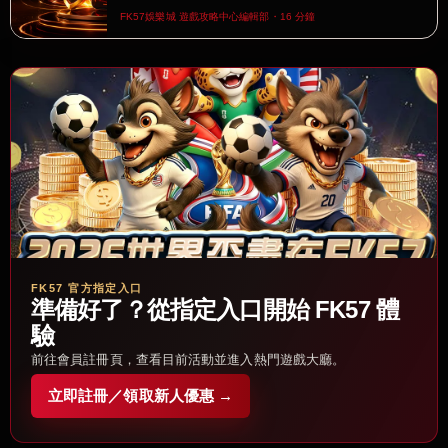
FK57娛樂城 遊戲攻略中心編輯部・16 分鐘
FK57 官方指定入口
準備好了？從指定入口開始 FK57 體
驗
前往會員註冊頁，查看目前活動並進入熱門遊戲大廳。
立即註冊／領取新人優惠 →