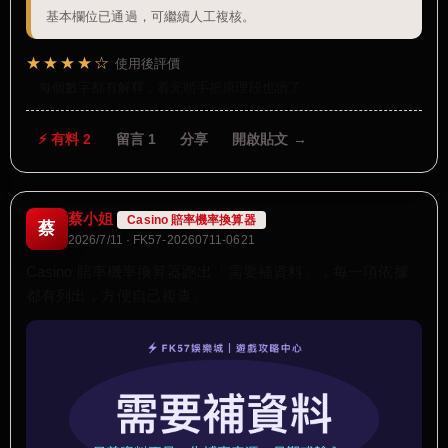
基本欄位已通過，可繼續人工複核。
★★★★☆
使用後評價
每個數字都有解釋，看完順手把原理段也讀了。
⚡ 有料 2
留言 1
分享
開啟貼文 →
蔡小姐
Casino 賠率機率換算器
蔡
2026/7/11 · FK57-20260711-0621
Casino 賠率機率換算器跑出「需要補資料」，每一項依據
都有列出，方便自己複查。