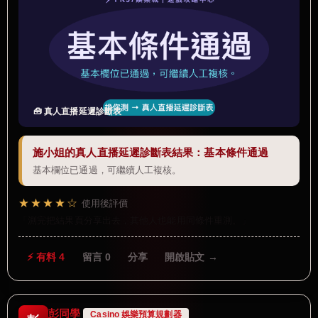
🧰 真人直播延遲診斷表
施小姐的真人直播延遲診斷表結果：基本條件通過
基本欄位已通過，可繼續人工複核。
★★★★☆
使用後評價
測完把結果頁分享出去，其他人也能用同條件重測。
⚡ 有料 4
留言 0
分享
開啟貼文 →
彭同學
Casino 娛樂預算規劃器