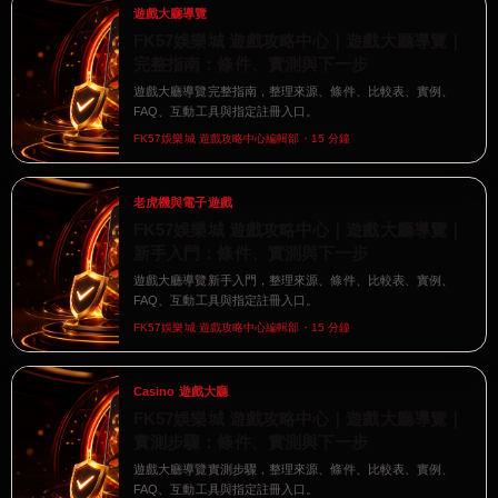
遊戲大廳導覽
FK57娛樂城 遊戲攻略中心｜遊戲大廳導覽｜
完整指南：條件、實測與下一步
遊戲大廳導覽完整指南，整理來源、條件、比較表、實例、
FAQ、互動工具與指定註冊入口。
FK57娛樂城 遊戲攻略中心編輯部・15 分鐘
老虎機與電子遊戲
FK57娛樂城 遊戲攻略中心｜遊戲大廳導覽｜
新手入門：條件、實測與下一步
遊戲大廳導覽新手入門，整理來源、條件、比較表、實例、
FAQ、互動工具與指定註冊入口。
FK57娛樂城 遊戲攻略中心編輯部・15 分鐘
Casino 遊戲大廳
FK57娛樂城 遊戲攻略中心｜遊戲大廳導覽｜
實測步驟：條件、實測與下一步
遊戲大廳導覽實測步驟，整理來源、條件、比較表、實例、
FAQ、互動工具與指定註冊入口。