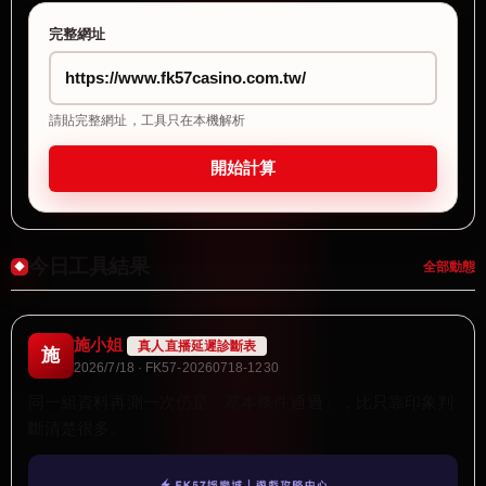
完整網址
請貼完整網址，工具只在本機解析
開始計算
今日工具結果
全部動態
施小姐
真人直播延遲診斷表
施
2026/7/18 · FK57-20260718-1230
同一組資料再測一次仍是「基本條件通過」，比只靠印象判
斷清楚很多。