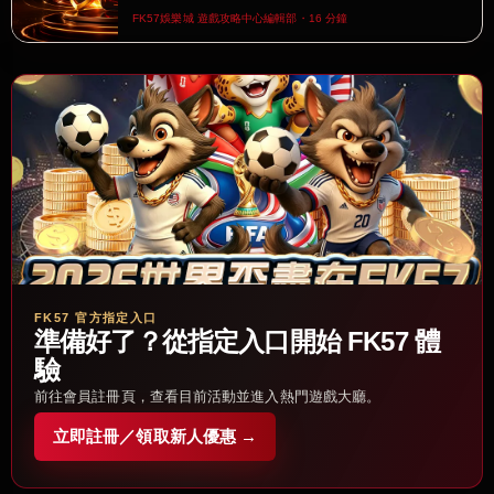
FK57娛樂城 遊戲攻略中心編輯部・16 分鐘
FK57 官方指定入口
準備好了？從指定入口開始 FK57 體
驗
前往會員註冊頁，查看目前活動並進入熱門遊戲大廳。
立即註冊／領取新人優惠 →