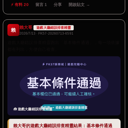
⚡ 有料 20
留言 1
分享
開啟貼文 →
賴大哥
遊戲大廳錯誤排查精靈
賴
2026/7/13 · FK57-20260713-6591
遊戲大廳錯誤排查精靈跑出「基本條件通過」，每一項依據
都有列出，方便自己複查。
🧰 遊戲大廳錯誤排查精靈
賴大哥的遊戲大廳錯誤排查精靈結果：基本條件通過