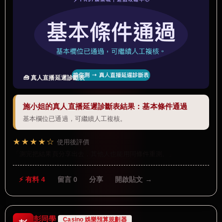
🧰 真人直播延遲診斷表
施小姐的真人直播延遲診斷表結果：基本條件通過
基本欄位已通過，可繼續人工複核。
★★★★☆
使用後評價
測完把結果頁分享出去，其他人也能用同條件重測。
⚡ 有料 4
留言 0
分享
開啟貼文 →
彭同學
Casino 娛樂預算規劃器