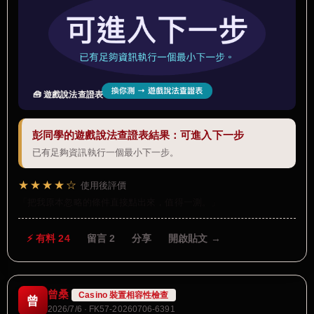
🧰 遊戲說法查證表
彭同學的遊戲說法查證表結果：可進入下一步
已有足夠資訊執行一個最小下一步。
★★★★☆
使用後評價
把我原本忽略的條件直接點出來，值得一測。
⚡ 有料 24
留言 2
分享
開啟貼文 →
曾桑
Casino 裝置相容性檢查
曾
2026/7/6 · FK57-20260706-6391