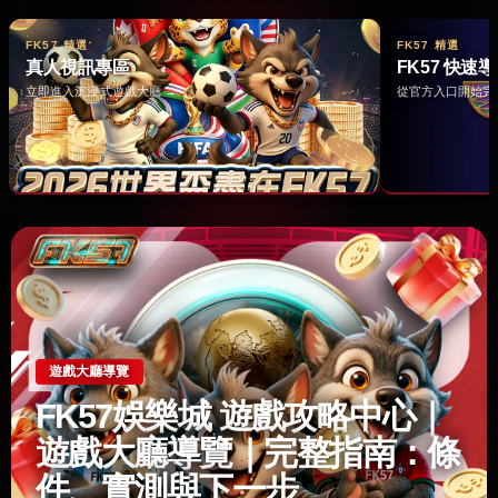
FK57 精選
FK57 精選
真人視訊專區
FK57 快速
立即進入沉浸式遊戲大廳 →
從官方入口開始完
遊戲大廳導覽
FK57娛樂城 遊戲攻略中心｜
遊戲大廳導覽｜完整指南：條
件、實測與下一步