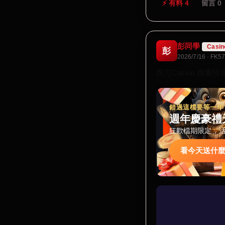
⚡ 有料 4
留言 0
彭同學
Cas
彭
2026/7/16 · FK5
跑完Casino 
錯過這檔要等一年
週年慶豪禮
狂歡檔期限定，
看今天送什麼