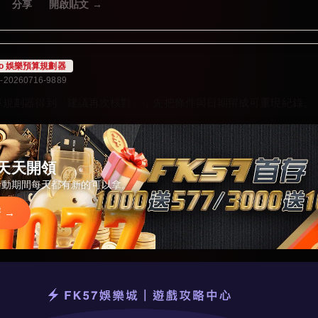
分享
開啟貼文 →
ino 娛樂預算規劃器
7-20260716-9889
娛樂預算規劃器得到「建議再次核對」，先把條件與日期留成可重現紀錄。
天天開領
活動期間每天都有新的可以拿。
 →