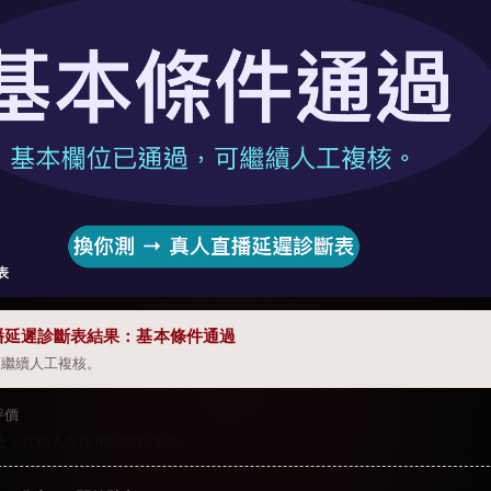
表
播延遲診斷表結果：基本條件通過
可繼續人工複核。
評價
去，其他人也能用同條件重測。