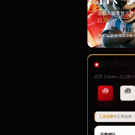
遊戲大廳導覽完整
口。
FK57娛樂城 遊戲攻
🧮 免費FK
比對 Casino 入
🧰
🧰
FK57娛
Casin
工具狀態
可立即使用
完整網址