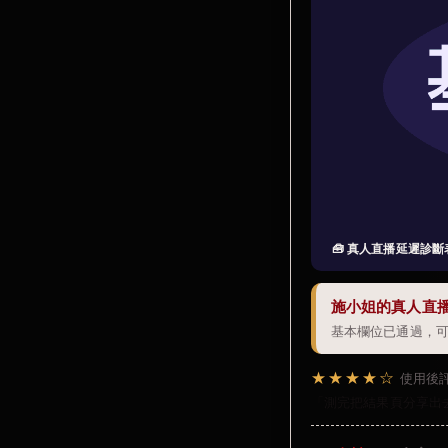
🧰 真人直播延遲診斷
施小姐的真人直
基本欄位已通過，
★★★★☆
使用後
測完把結果頁分享出