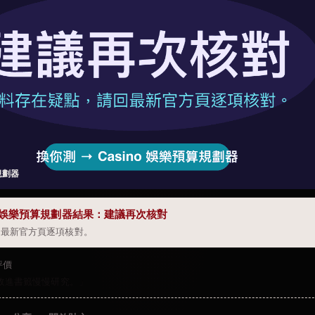
算規劃器
no 娛樂預算規劃器結果：建議再次核對
回最新官方頁逐項核對。
評價
收進書籤慢慢研究。