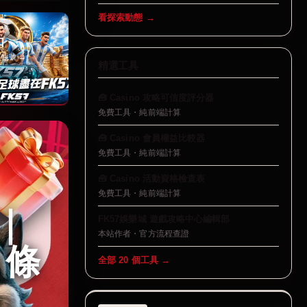
看探索動態 →
口
帳號 →
精選工具
🧰 Casino 攻略可信度評分器
免費工具・純前端計算
🧰 Casino 會員權益比較器
免費工具・純前端計算
🧰 Casino 活動資格檢查表
免費工具・純前端計算
｜
FK57娛樂城 遊戲攻略中心編輯部
本站作者・官方流程查證
：條
全部 20 個工具 →