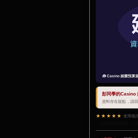
🧰 Casino 娛樂預
彭同學的Casi
資料存在疑點，請
★★★★★
使用後
免費還做到這樣，已