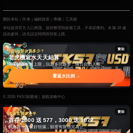
關於本站
｜
作者
｜
編輯政策
｜
專欄
｜
工具牆
本站提供官方入口辨識、規則整理與娛樂工具，不承諾獲利。未滿 18 歲
請勿參與；請先設定時間與預算上限。
贊助
你玩的那台返多少？
老虎機返水天天結算
電子館返水無上限，玩越多回越多，隔日自動入帳。
看返水比例 →
© 2026 FK57娛樂城｜遊戲攻略中心
贊助
本金直接多一半
首存 1000 送 577，3000 送 1077
新會員一次領好領滿，額度有限領完為止。