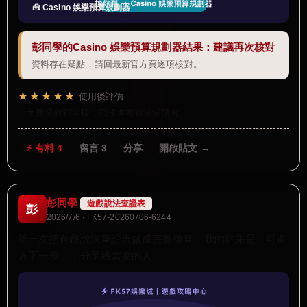
🧰 Casino 娛樂預算規劃器
彭同學的Casino 娛樂預算規劃器結果：建議再次核對
資料存在疑點，請回最新官方頁逐項核對。
★★★★★
使用後評價
免費還做到這樣，已收進書籤慢慢研究。
⚡ 有料 4
留言 3
分享
開啟貼文 →
彭同學
遊戲說法查證表
彭
2026/7/6 · FK57-20260706-6244
第一次把遊戲說法查證表做成完整檢查，我的結果是「可進
入下一步」，分享給需要的人。