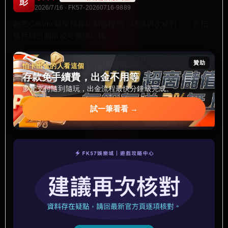
彭
2026/7/16 · FK57-20260716-9889
跑完Casino 娛樂預算規劃器得到「建議再次核對」，先把
條件與日期留成可重現紀錄。
贊助
怕卡出金的人看這個
存款免手續費，出金不用等
多元支付隨到隨玩，出金流程最快分鐘級完成。
試一筆看看 →