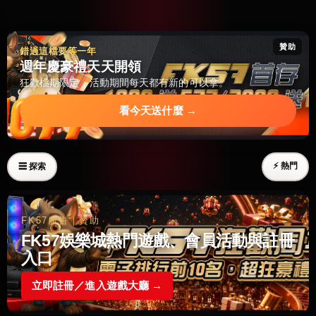
贊助
錯過這檔要等一年
週年慶豪禮天天開領
狂歡檔期限定，活動期間每天都有新的可以拿。
看今天送什麼 →
⚡ 熱門
☰ 探索
FK57廣告｜贊助
FK57娛樂城熱門遊戲、會員活動與註冊
入口
立即註冊／進入遊戲大廳 →