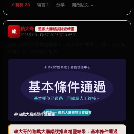
⚡ 有料 20
留言 1
分享
開啟貼文 →
賴大哥
遊戲大廳錯誤排查精靈
賴
2026/7/13 · FK57-20260713-6591
遊戲大廳錯誤排查精靈跑出「基本條件通過」，每一項依據
都有列出，方便自己複查。
🧰 遊戲大廳錯誤排查精靈
賴大哥的遊戲大廳錯誤排查精靈結果：基本條件通過