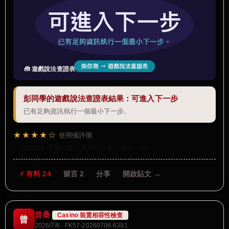
🧰 遊戲說法查證表
彭同學的遊戲說法查證表結果：可進入下一步
已有足夠資訊執行一個最小下一步。
★★★★☆
使用後評價
把我原本忽略的條件直接點出來，值得一測。
⚡ 有料 24
留言 2
分享
開啟貼文 →
曾桑
Casino 裝置相容性檢查
曾
2026/7/6 · FK57-20260706-6391