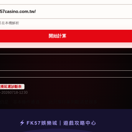
只在本機解析
開始計算
直播延遲診斷表
7-20260718-1230
仍是「基本條件通過」，比只靠印象判斷清楚很多。