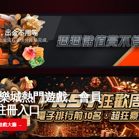
，出金不用等
出金流程最快分鐘級完成。
7娛樂城熱門遊戲、會員
註冊入口
遊戲大廳 →