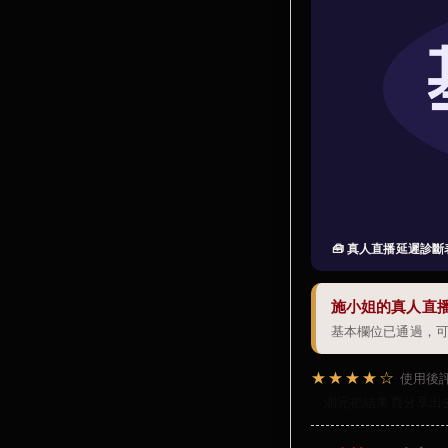
🧰 真人直播延遲診斷
施小姐的真人直
基本欄位已通過，
★★★★☆
使用後
測完把結果頁分享出