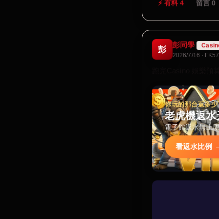
⚡ 有料 4
留言 0
彭同學
Cas
彭
2026/7/16 · FK5
跑完Casino 
你玩的那台返多少
老虎機返水
電子館返水無上
看返水比例 