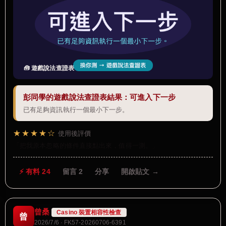
🧰 遊戲說法查證表
彭同學的遊戲說法查證表結果：可進入下一步
已有足夠資訊執行一個最小下一步。
★★★★☆
使用後評價
把我原本忽略的條件直接點出來，值得一測。
⚡ 有料 24
留言 2
分享
開啟貼文 →
曾桑
Casino 裝置相容性檢查
曾
2026/7/6 · FK57-20260706-6391