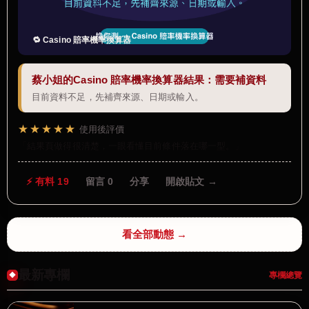
🔁 Casino 賠率機率換算器
蔡小姐的Casino 賠率機率換算器結果：需要補資料
目前資料不足，先補齊來源、日期或輸入。
★★★★★
使用後評價
結果頁做得很清楚，一眼看懂目前條件落在哪一型。
⚡ 有料 19
留言 0
分享
開啟貼文 →
看全部動態 →
最新專欄
專欄總覽