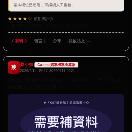
基本欄位已通過，可繼續人工複核。
★★★★☆
使用後評價
每個數字都有解釋，看完順手把原理段也讀了。
⚡ 有料 2
留言 1
分享
開啟貼文 →
蔡小姐
Casino 賠率機率換算器
蔡
2026/7/11 · FK57-20260711-0621
Casino 賠率機率換算器跑出「需要補資料」，每一項依據
都有列出，方便自己複查。