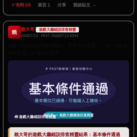
⚡ 有料 20
留言 1
分享
開啟貼文 →
賴大哥
遊戲大廳錯誤排查精靈
賴
2026/7/13 · FK57-20260713-6591
遊戲大廳錯誤排查精靈跑出「基本條件通過」，每一項依據
都有列出，方便自己複查。
🧰 遊戲大廳錯誤排查精靈
賴大哥的遊戲大廳錯誤排查精靈結果：基本條件通過