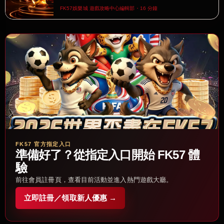
FK57娛樂城 遊戲攻略中心編輯部・16 分鐘
FK57 官方指定入口
準備好了？從指定入口開始 FK57 體
驗
前往會員註冊頁，查看目前活動並進入熱門遊戲大廳。
立即註冊／領取新人優惠 →