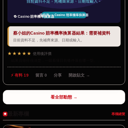
🔁 Casino 賠率機率換算器
蔡小姐的Casino 賠率機率換算器結果：需要補資料
目前資料不足，先補齊來源、日期或輸入。
★★★★★
使用後評價
結果頁做得很清楚，一眼看懂目前條件落在哪一型。
⚡ 有料 19
留言 0
分享
開啟貼文 →
看全部動態 →
最新專欄
專欄總覽