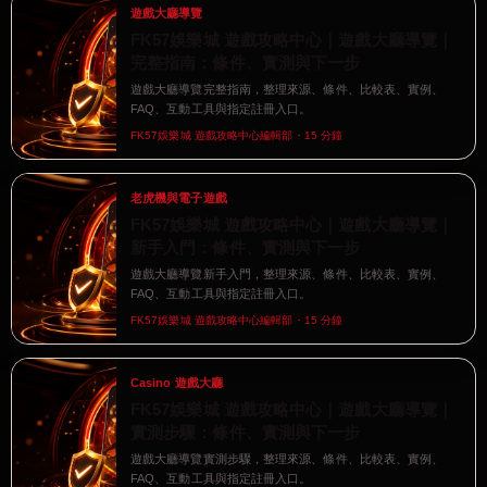
遊戲大廳導覽
FK57娛樂城 遊戲攻略中心｜遊戲大廳導覽｜
完整指南：條件、實測與下一步
遊戲大廳導覽完整指南，整理來源、條件、比較表、實例、
FAQ、互動工具與指定註冊入口。
FK57娛樂城 遊戲攻略中心編輯部・15 分鐘
老虎機與電子遊戲
FK57娛樂城 遊戲攻略中心｜遊戲大廳導覽｜
新手入門：條件、實測與下一步
遊戲大廳導覽新手入門，整理來源、條件、比較表、實例、
FAQ、互動工具與指定註冊入口。
FK57娛樂城 遊戲攻略中心編輯部・15 分鐘
Casino 遊戲大廳
FK57娛樂城 遊戲攻略中心｜遊戲大廳導覽｜
實測步驟：條件、實測與下一步
遊戲大廳導覽實測步驟，整理來源、條件、比較表、實例、
FAQ、互動工具與指定註冊入口。