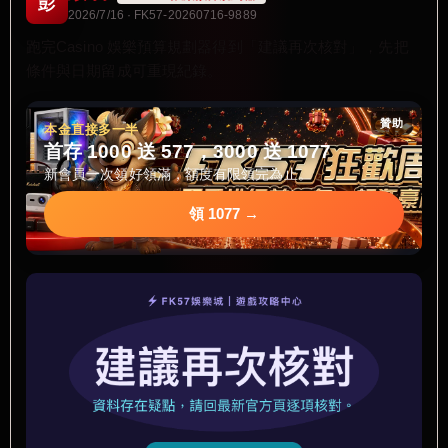
彭
2026/7/16 · FK57-20260716-9889
跑完Casino 娛樂預算規劃器得到「建議再次核對」，先把
條件與日期留成可重現紀錄。
贊助
本金直接多一半
首存 1000 送 577，3000 送 1077
新會員一次領好領滿，額度有限領完為止。
領 1077 →