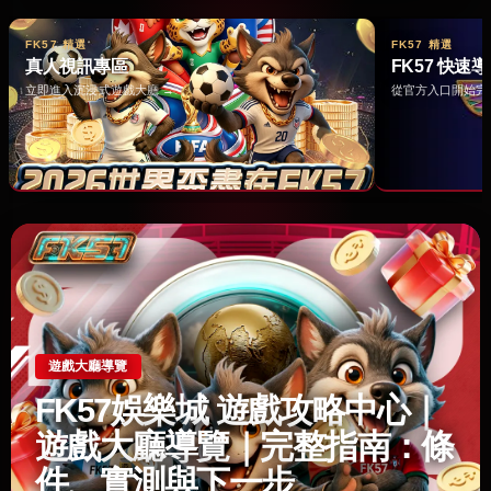
FK57 精選
FK57 精選
真人視訊專區
FK57 快速
立即進入沉浸式遊戲大廳 →
從官方入口開始完
遊戲大廳導覽
FK57娛樂城 遊戲攻略中心｜
遊戲大廳導覽｜完整指南：條
件、實測與下一步