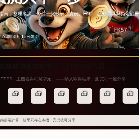
指南，整理來源、條件、比較表、實例、FAQ、互動工具與指定註
略中心編輯部
約 15 分鐘
57娛樂城 遊戲攻略中心 入口安全檢查器
口的 HTTPS、主機名與可疑字元。——輸入即得結果，測完可一鍵分享
🧰
🧰
🧰
🧰
🧰
🧰
Casin
Casin
遊戲說法查
Casin
Casin
遊戲大廳
・純前端計算・結果只存在本機・完成後可分享