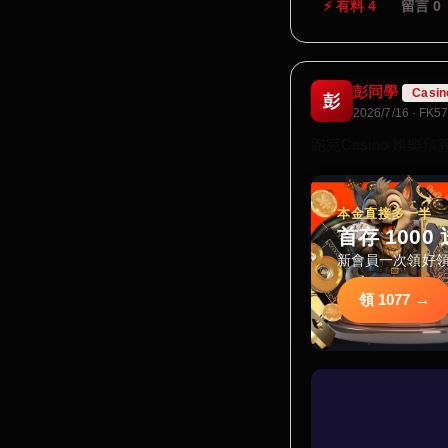
⚡ 有料 4
留言 0
彭同學
Cas
彭
2026/7/16 · FK5
跑完Casino 
本金直接多一半
首存 1000 
新會員一次領好
領 1077 →