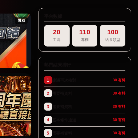
平台數據
贊助
20
110
100
工具
專欄
結果類型
熱門結果排行
1
建議再次核對
30 有料
2
需要補資料
30 有料
3
需要補資料
30 有料
4
基本條件通過
30 有料
5
需要補資料
30 有料