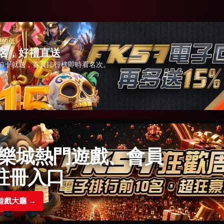
想的低
名，好禮直送
前十就送，首頁排行榜即時看名次。
7娛樂城熱門遊戲、會員
註冊入口
遊戲大廳 →