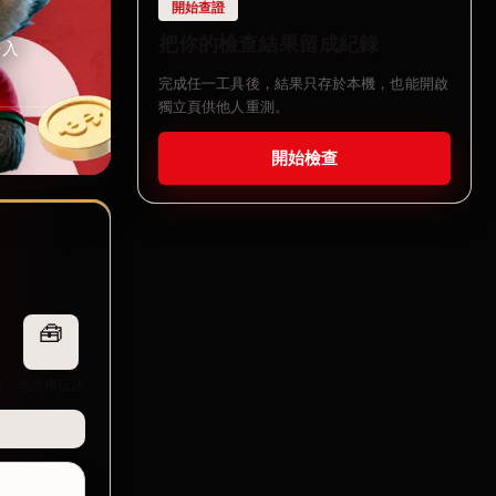
開始查證
把你的檢查結果留成紀錄
冊入
完成任一工具後，結果只存於本機，也能開啟
獨立頁供他人重測。
開始檢查
🧰
🧰
🧰
🔁
🧰
📡
錯
老虎機玩法
真人直播延
真人百家樂
Casin
Casin
真人桌流程