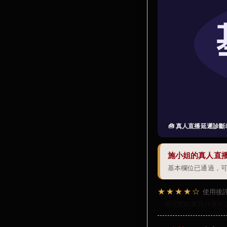
🧰 真人直播延遲診斷
施小姐的真人直
基本欄位已通過，
★★★★☆
使用後
測完把結果頁分享出