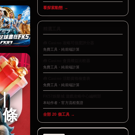
看探索動態 →
口
帳號 →
精選工具
🧰 Casino 攻略可信度評分器
免費工具・純前端計算
🧰 Casino 會員權益比較器
免費工具・純前端計算
🧰 Casino 活動資格檢查表
免費工具・純前端計算
｜
FK57娛樂城 遊戲攻略中心編輯部
本站作者・官方流程查證
：條
全部 20 個工具 →