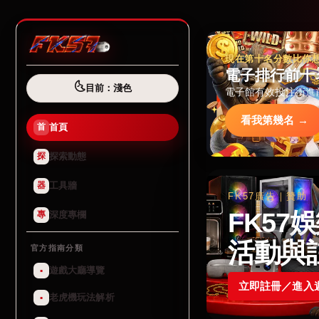
現在第十名分數比你
電子排行前十
🌜
目前：淺色
電子館有效投注衝進
看我第幾名 →
首
首頁
探
探索動態
器
工具牆
FK57廣告｜贊助
FK5
專
深度專欄
活動與
官方指南分類
遊戲大廳導覽
▪
立即註冊／進入
老虎機玩法解析
▪