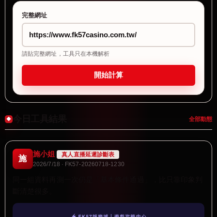
完整網址
請貼完整網址，工具只在本機解析
開始計算
今日工具結果
全部動態
施小姐
真人直播延遲診斷表
施
2026/7/18 · FK57-20260718-1230
同一組資料再測一次仍是「基本條件通過」，比只靠印象判
斷清楚很多。