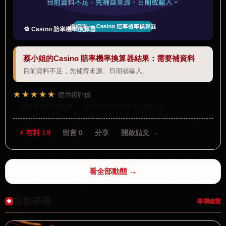
🔁 Casino 賠率機率換算器
蔡小姐的Casino 賠率機率換算器結果：需要補資料
目前資料不足，先補齊來源、日期或輸入。
★★★★★
使用後評價
結果頁做得很清楚，一眼看懂目前條件落在哪一型。
⚡ 有料 19
留言 0
分享
開啟貼文 →
看全部動態 →
最新專欄
專欄總覽