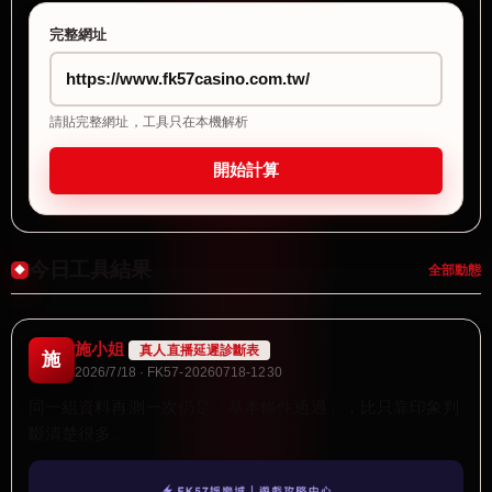
完整網址
請貼完整網址，工具只在本機解析
開始計算
今日工具結果
全部動態
施小姐
真人直播延遲診斷表
施
2026/7/18 · FK57-20260718-1230
同一組資料再測一次仍是「基本條件通過」，比只靠印象判
斷清楚很多。