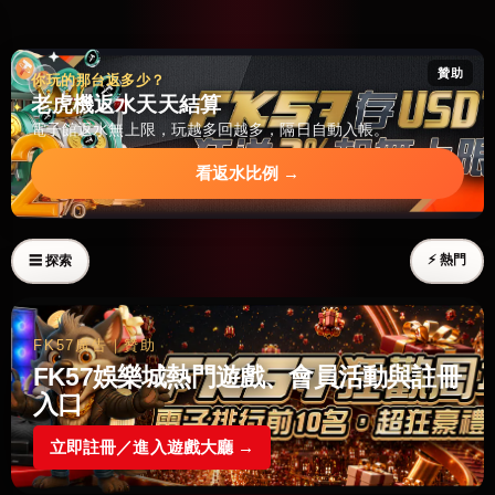
贊助
你玩的那台返多少？
老虎機返水天天結算
電子館返水無上限，玩越多回越多，隔日自動入帳。
看返水比例 →
⚡ 熱門
☰ 探索
FK57廣告｜贊助
FK57娛樂城熱門遊戲、會員活動與註冊
入口
立即註冊／進入遊戲大廳 →