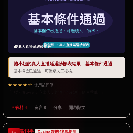
🧰 真人直播延遲診斷表
施小姐的真人直播延遲診斷表結果：基本條件通過
基本欄位已通過，可繼續人工複核。
★★★★☆
使用後評價
測完把結果頁分享出去，其他人也能用同條件重測。
⚡ 有料 4
留言 0
分享
開啟貼文 →
彭同學
Casino 娛樂預算規劃器