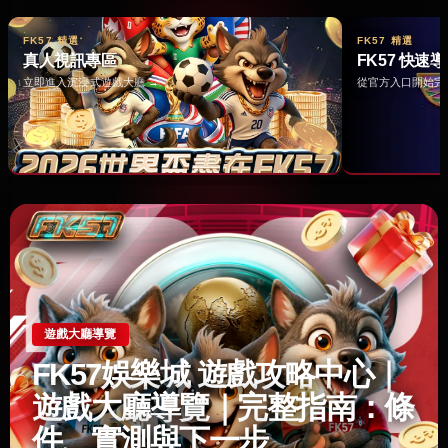
FK57 精選
FK57 精選
真人視訊專區
FK57 快速
立即進入沉浸式遊戲大廳 →
從官方入口開始完
遊戲大廳導覽
FK57娛樂城 遊戲攻略中心｜
遊戲大廳導覽｜完整指南：條
件、實測與下一步