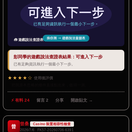
🧰 遊戲說法查證表
彭同學的遊戲說法查證表結果：可進入下一步
已有足夠資訊執行一個最小下一步。
★★★★☆
使用後評價
把我原本忽略的條件直接點出來，值得一測。
⚡ 有料 24
留言 2
分享
開啟貼文 →
曾桑
Casino 裝置相容性檢查
曾
2026/7/6 · FK57-20260706-6391