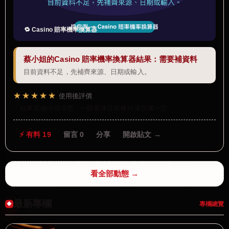
🔁 Casino 賠率機率換算器
蔡小姐的Casino 賠率機率換算器結果：需要補資料
目前資料不足，先補齊來源、日期或輸入。
★★★★★
使用後評價
結果頁做得很清楚，一眼看懂目前條件落在哪一型。
⚡ 有料 19
留言 0
分享
開啟貼文 →
看全部動態 →
最新專欄
專欄總覽