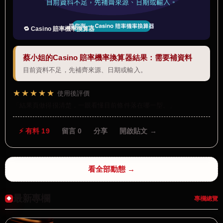
🔁 Casino 賠率機率換算器
蔡小姐的Casino 賠率機率換算器結果：需要補資料
目前資料不足，先補齊來源、日期或輸入。
★★★★★
使用後評價
結果頁做得很清楚，一眼看懂目前條件落在哪一型。
⚡ 有料 19
留言 0
分享
開啟貼文 →
看全部動態 →
最新專欄
專欄總覽