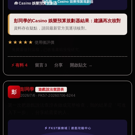
🧰 Casino 娛樂預算規劃器
彭同學的Casino 娛樂預算規劃器結果：建議再次核對
資料存在疑點，請回最新官方頁逐項核對。
★★★★★
使用後評價
免費還做到這樣，已收進書籤慢慢研究。
⚡ 有料 4
留言 3
分享
開啟貼文 →
彭同學
遊戲說法查證表
彭
2026/7/6 · FK57-20260706-6244
第一次把遊戲說法查證表做成完整檢查，我的結果是「可進
入下一步」，分享給需要的人。