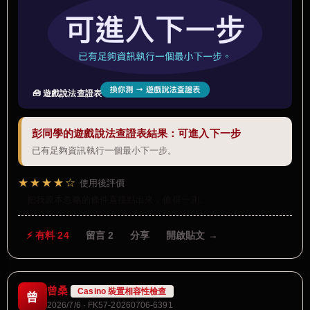
🧰 遊戲說法查證表
彭同學的遊戲說法查證表結果：可進入下一步
已有足夠資訊執行一個最小下一步。
★★★★☆
使用後評價
把我原本忽略的條件直接點出來，值得一測。
⚡ 有料 24
留言 2
分享
開啟貼文 →
曾桑
Casino 裝置相容性檢查
曾
2026/7/6 · FK57-20260706-6391