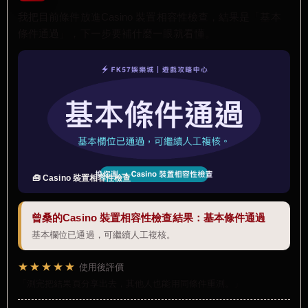
我把目前條件放進Casino 裝置相容性檢查，結果是「基本
條件通過」，下一步要補什麼一眼就看懂。
🧰 Casino 裝置相容性檢查
曾桑的Casino 裝置相容性檢查結果：基本條件通過
基本欄位已通過，可繼續人工複核。
★★★★★
使用後評價
測完把結果頁分享出去，其他人也能用同條件重測。