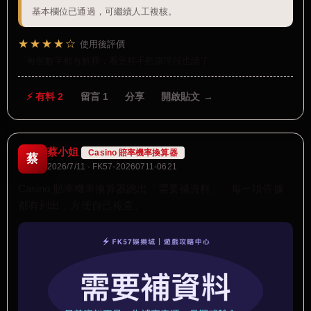
基本欄位已通過，可繼續人工複核。
★★★★☆
使用後評價
每個數字都有解釋，看完順手把原理段也讀了。
⚡ 有料 2
留言 1
分享
開啟貼文 →
蔡小姐
Casino 賠率機率換算器
蔡
2026/7/11 · FK57-20260711-0621
Casino 賠率機率換算器跑出「需要補資料」，每一項依據
都有列出，方便自己複查。