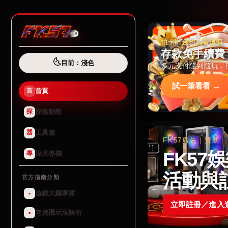
怕卡出金的人看這個
存款免手續費
🌜
目前：淺色
多元支付隨到隨玩，
試一筆看看 →
首
首頁
探
探索動態
器
工具牆
FK57廣告｜贊助
FK5
專
深度專欄
活動與
官方指南分類
遊戲大廳導覽
▪
立即註冊／進入
老虎機玩法解析
▪