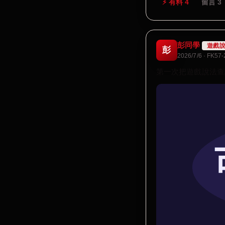
⚡ 有料 4
留言 3
彭同學
遊戲
彭
2026/7/6 · FK57
第一次把遊戲說法查