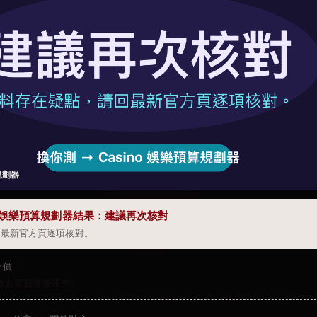
算規劃器
no 娛樂預算規劃器結果：建議再次核對
回最新官方頁逐項核對。
評價
收進書籤慢慢研究。