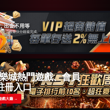
，出金不用等
出金流程最快分鐘級完成。
7娛樂城熱門遊戲、會員
註冊入口
遊戲大廳 →