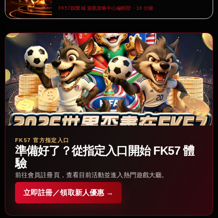
FK57娛樂城 遊戲攻略中心編輯部・16 分鐘
FK57 官方指定入口
準備好了？從指定入口開始 FK57 體
驗
前往會員註冊頁，查看目前活動並進入熱門遊戲大廳。
立即註冊／領取新人優惠 →