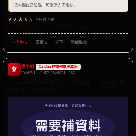
基本欄位已通過，可繼續人工複核。
★★★★☆
使用後評價
每個數字都有解釋，看完順手把原理段也讀了。
⚡ 有料 2
留言 1
分享
開啟貼文 →
蔡小姐
Casino 賠率機率換算器
蔡
2026/7/11 · FK57-20260711-0621
Casino 賠率機率換算器跑出「需要補資料」，每一項依據
都有列出，方便自己複查。