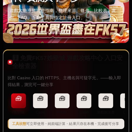
遊戲大廳導覽完整指南，整理來源、條件、比較表、實
例、FAQ、互動工具與指定註冊入口。
FK57娛樂城 遊戲攻略中心編輯部
約 15 分鐘
🧮 免費FK57娛樂城 遊戲攻略中心 入口安
全檢查器
比對 Casino 入口的 HTTPS、主機名與可疑字元。——輸入即
得結果，測完可一鍵分享
🧰
🧰
🧰
🧰
🧰
🧰
FK57娛
Casin
Casin
Casin
遊戲說法查
Casi
工具狀態
可立即使用・純前端計算・結果只存在本機・完成後可分享