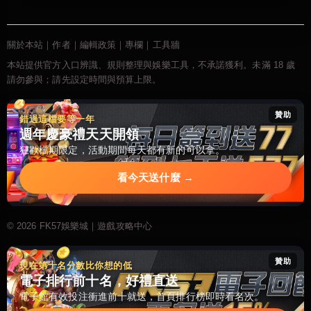
關於本站
｜
作者
｜
編輯政策
｜
專欄
｜
工具牆
本站提供官方入口辨識、規則整理與娛樂工具，不承諾獲利。未滿 18 歲
請勿參與；請先設定時間與預算上限。
贊助
錯過這檔要等一年
週年慶豪禮天天開領
狂歡檔期限定，活動期間每天都有新的可以拿。
看今天送什麼 →
© 2026 FK57娛樂城｜遊戲攻略中心
贊助
現在第十名分數比你想的低
電子排行前十名，好禮直送
電子館有效投注衝進前十就送，首頁排行榜即時看名次。