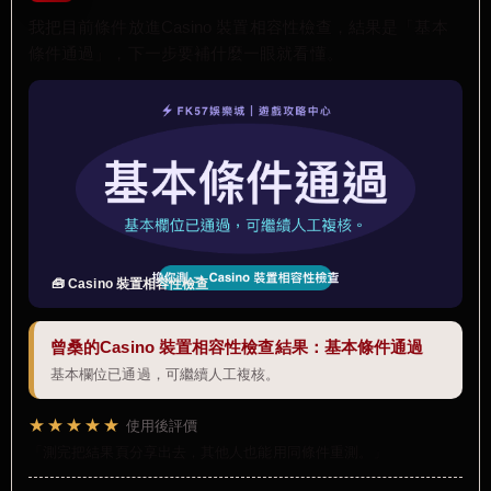
我把目前條件放進Casino 裝置相容性檢查，結果是「基本
條件通過」，下一步要補什麼一眼就看懂。
🧰 Casino 裝置相容性檢查
曾桑的Casino 裝置相容性檢查結果：基本條件通過
基本欄位已通過，可繼續人工複核。
★★★★★
使用後評價
測完把結果頁分享出去，其他人也能用同條件重測。