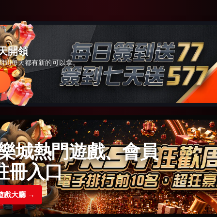
天開領
期間每天都有新的可以拿。
7娛樂城熱門遊戲、會員
註冊入口
遊戲大廳 →