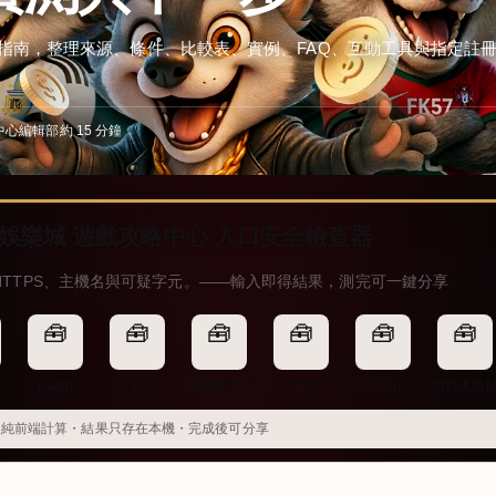
指南，整理來源、條件、比較表、實例、FAQ、互動工具與指定註
略中心編輯部
約 15 分鐘
57娛樂城 遊戲攻略中心 入口安全檢查器
口的 HTTPS、主機名與可疑字元。——輸入即得結果，測完可一鍵分享
🧰
🧰
🧰
🧰
🧰
🧰
Casin
Casin
遊戲說法查
Casin
Casin
遊戲大廳
・純前端計算・結果只存在本機・完成後可分享