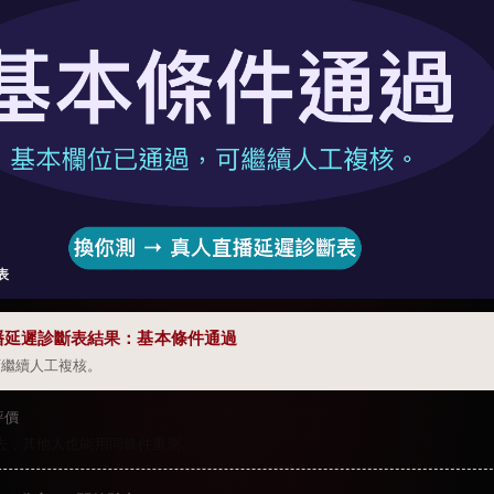
表
播延遲診斷表結果：基本條件通過
可繼續人工複核。
評價
去，其他人也能用同條件重測。