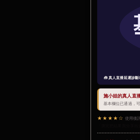
🧰 真人直播延遲診斷
施小姐的真人直
基本欄位已通過，
★★★★☆
使用後
測完把結果頁分享出