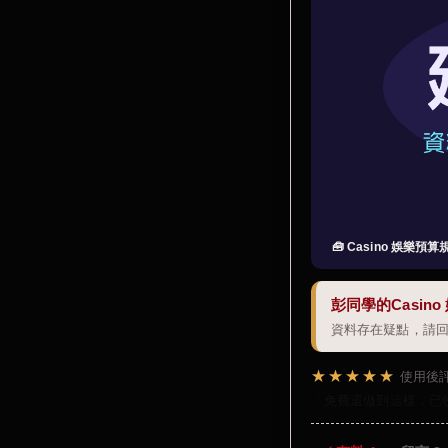
🧰 Casino 娛樂預
彭同學的Casi
資料存在疑點，請
★★★★★
使用後
免費還做到這樣，已