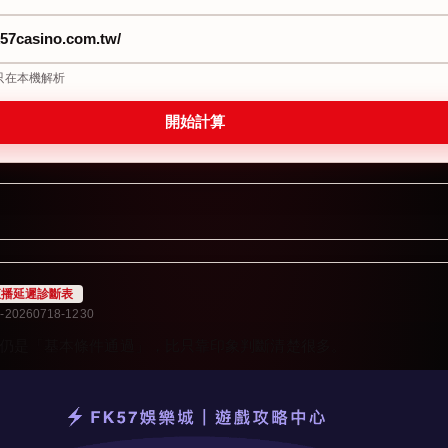
只在本機解析
開始計算
直播延遲診斷表
7-20260718-1230
仍是「基本條件通過」，比只靠印象判斷清楚很多。