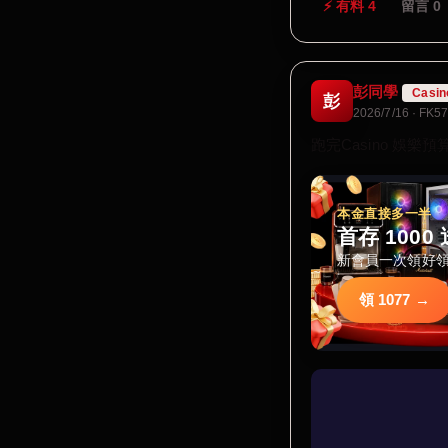
⚡ 有料 4
留言 0
彭同學
Cas
彭
2026/7/16 · FK5
跑完Casino 
本金直接多一半
首存 1000 
新會員一次領好
領 1077 →