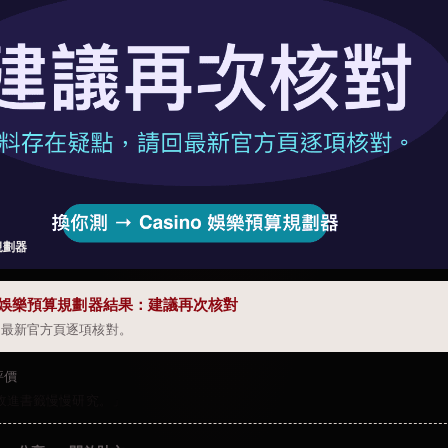
算規劃器
no 娛樂預算規劃器結果：建議再次核對
回最新官方頁逐項核對。
評價
收進書籤慢慢研究。