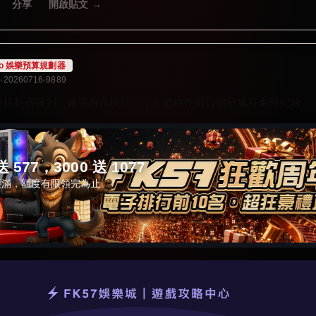
分享
開啟貼文 →
ino 娛樂預算規劃器
7-20260716-9889
娛樂預算規劃器得到「建議再次核對」，先把條件與日期留成可重現紀錄。
送 577，3000 送 1077
領滿，額度有限領完為止。