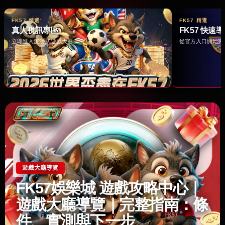
FK57 精選
FK57 精選
真人視訊專區
FK57 快速
立即進入沉浸式遊戲大廳 →
從官方入口開始完
遊戲大廳導覽
FK57娛樂城 遊戲攻略中心｜
遊戲大廳導覽｜完整指南：條
件、實測與下一步