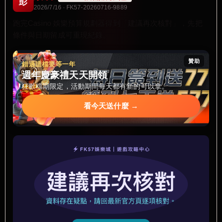
彭
2026/7/16 · FK57-20260716-9889
跑完Casino 娛樂預算規劃器得到「建議再次核對」，先把
條件與日期留成可重現紀錄。
贊助
錯過這檔要等一年
週年慶豪禮天天開領
狂歡檔期限定，活動期間每天都有新的可以拿。
看今天送什麼 →