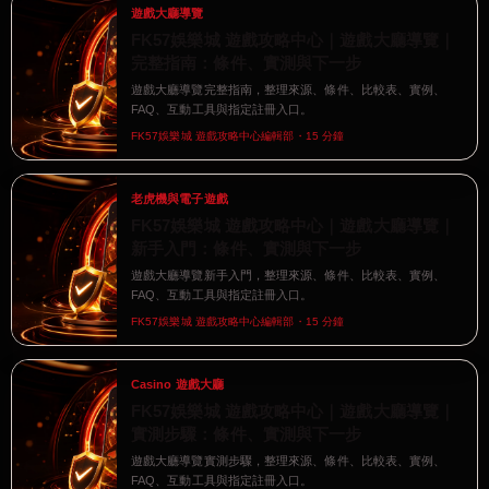
遊戲大廳導覽
FK57娛樂城 遊戲攻略中心｜遊戲大廳導覽｜
完整指南：條件、實測與下一步
遊戲大廳導覽完整指南，整理來源、條件、比較表、實例、
FAQ、互動工具與指定註冊入口。
FK57娛樂城 遊戲攻略中心編輯部・15 分鐘
老虎機與電子遊戲
FK57娛樂城 遊戲攻略中心｜遊戲大廳導覽｜
新手入門：條件、實測與下一步
遊戲大廳導覽新手入門，整理來源、條件、比較表、實例、
FAQ、互動工具與指定註冊入口。
FK57娛樂城 遊戲攻略中心編輯部・15 分鐘
Casino 遊戲大廳
FK57娛樂城 遊戲攻略中心｜遊戲大廳導覽｜
實測步驟：條件、實測與下一步
遊戲大廳導覽實測步驟，整理來源、條件、比較表、實例、
FAQ、互動工具與指定註冊入口。