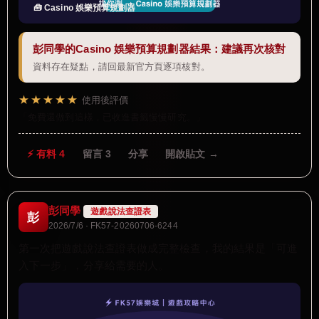
🧰 Casino 娛樂預算規劃器
彭同學的Casino 娛樂預算規劃器結果：建議再次核對
資料存在疑點，請回最新官方頁逐項核對。
★★★★★
使用後評價
免費還做到這樣，已收進書籤慢慢研究。
⚡ 有料 4
留言 3
分享
開啟貼文 →
彭同學
遊戲說法查證表
彭
2026/7/6 · FK57-20260706-6244
第一次把遊戲說法查證表做成完整檢查，我的結果是「可進
入下一步」，分享給需要的人。