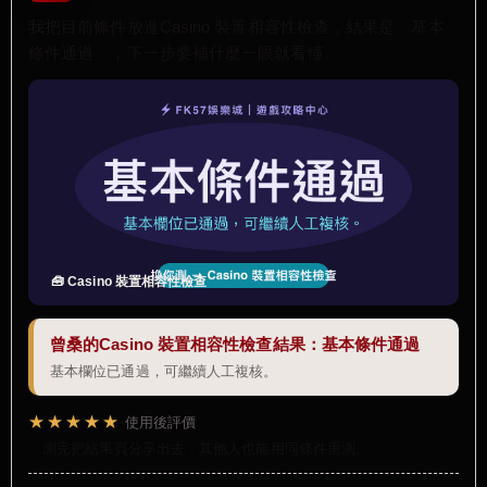
我把目前條件放進Casino 裝置相容性檢查，結果是「基本
條件通過」，下一步要補什麼一眼就看懂。
🧰 Casino 裝置相容性檢查
曾桑的Casino 裝置相容性檢查結果：基本條件通過
基本欄位已通過，可繼續人工複核。
★★★★★
使用後評價
測完把結果頁分享出去，其他人也能用同條件重測。