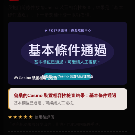
我把目前條件放進Casino 裝置相容性檢查，結果是「基本
條件通過」，下一步要補什麼一眼就看懂。
🧰 Casino 裝置相容性檢查
曾桑的Casino 裝置相容性檢查結果：基本條件通過
基本欄位已通過，可繼續人工複核。
★★★★★
使用後評價
測完把結果頁分享出去，其他人也能用同條件重測。