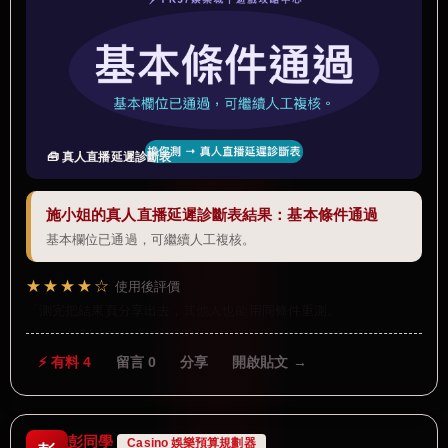
🧰 真人直播延遲診斷表
施小姐的真人直播延遲診斷表結果：基本條件通過
基本欄位已通過，可繼續人工複核。
★★★★☆
使用後評價
測完把結果頁分享出去，其他人也能用同條件重測。
⚡ 有料 4
留言 0
分享
開啟貼文 →
彭同學
Casino 娛樂預算規劃器