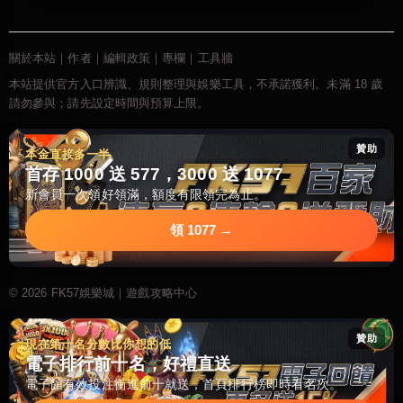
關於本站
｜
作者
｜
編輯政策
｜
專欄
｜
工具牆
本站提供官方入口辨識、規則整理與娛樂工具，不承諾獲利。未滿 18 歲
請勿參與；請先設定時間與預算上限。
贊助
本金直接多一半
首存 1000 送 577，3000 送 1077
新會員一次領好領滿，額度有限領完為止。
領 1077 →
© 2026 FK57娛樂城｜遊戲攻略中心
贊助
現在第十名分數比你想的低
電子排行前十名，好禮直送
電子館有效投注衝進前十就送，首頁排行榜即時看名次。