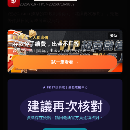
彭
2026/7/16 · FK57-20260716-9889
跑完Casino 娛樂預算規劃器得到「建議再次核對」，先把
條件與日期留成可重現紀錄。
贊助
怕卡出金的人看這個
存款免手續費，出金不用等
多元支付隨到隨玩，出金流程最快分鐘級完成。
試一筆看看 →