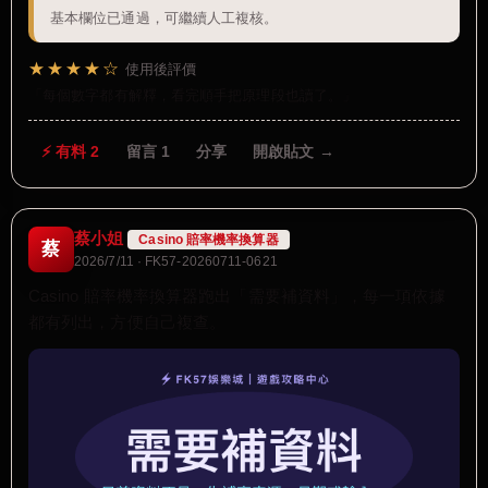
基本欄位已通過，可繼續人工複核。
★★★★☆
使用後評價
每個數字都有解釋，看完順手把原理段也讀了。
⚡ 有料 2
留言 1
分享
開啟貼文 →
蔡小姐
Casino 賠率機率換算器
蔡
2026/7/11 · FK57-20260711-0621
Casino 賠率機率換算器跑出「需要補資料」，每一項依據
都有列出，方便自己複查。