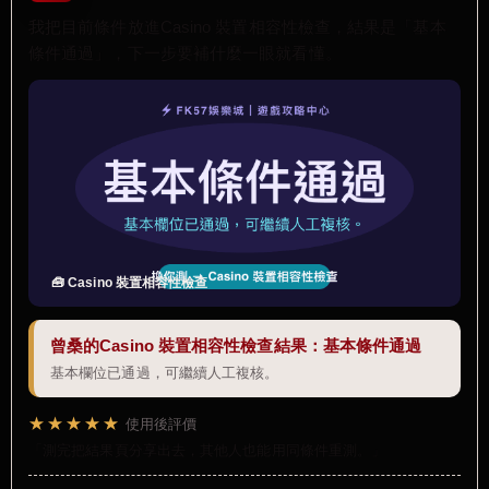
我把目前條件放進Casino 裝置相容性檢查，結果是「基本
條件通過」，下一步要補什麼一眼就看懂。
🧰 Casino 裝置相容性檢查
曾桑的Casino 裝置相容性檢查結果：基本條件通過
基本欄位已通過，可繼續人工複核。
★★★★★
使用後評價
測完把結果頁分享出去，其他人也能用同條件重測。