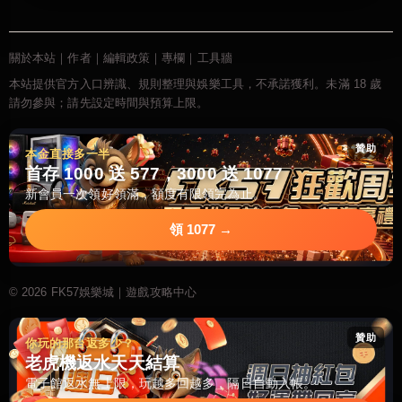
關於本站
｜
作者
｜
編輯政策
｜
專欄
｜
工具牆
本站提供官方入口辨識、規則整理與娛樂工具，不承諾獲利。未滿 18 歲
請勿參與；請先設定時間與預算上限。
贊助
本金直接多一半
首存 1000 送 577，3000 送 1077
新會員一次領好領滿，額度有限領完為止。
領 1077 →
© 2026 FK57娛樂城｜遊戲攻略中心
贊助
你玩的那台返多少？
老虎機返水天天結算
電子館返水無上限，玩越多回越多，隔日自動入帳。