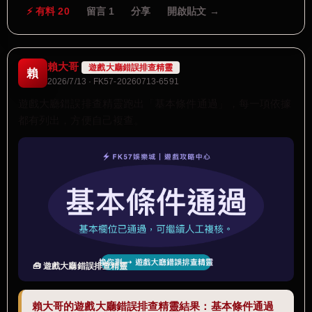
⚡ 有料 20
留言 1
分享
開啟貼文 →
賴大哥
遊戲大廳錯誤排查精靈
賴
2026/7/13 · FK57-20260713-6591
遊戲大廳錯誤排查精靈跑出「基本條件通過」，每一項依據
都有列出，方便自己複查。
🧰 遊戲大廳錯誤排查精靈
賴大哥的遊戲大廳錯誤排查精靈結果：基本條件通過