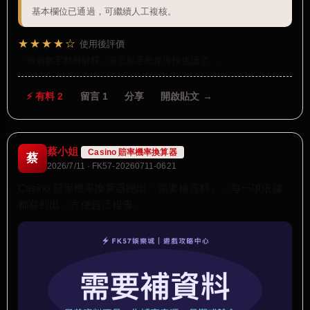
基本欄位已通過，可繼續人工複核。
★★★★☆
使用後評價
每個數字都有解釋，看完順手把原理段也讀了。
⚡ 有料 2
留言 1
分享
開啟貼文 →
蔡小姐
Casino 賠率機率換算器
蔡
2026/7/11 · FK57-20260711-0621
Casino 賠率機率換算器跑出「需要補資料」，每一項依據
都有列出，方便自己複查。