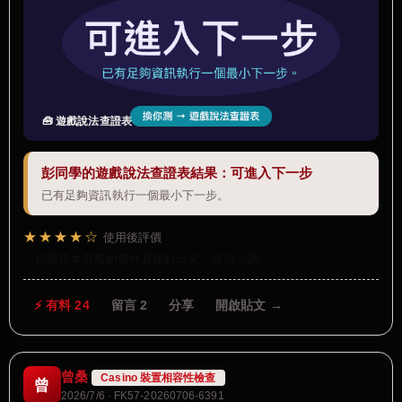
🧰 遊戲說法查證表
彭同學的遊戲說法查證表結果：可進入下一步
已有足夠資訊執行一個最小下一步。
★★★★☆
使用後評價
把我原本忽略的條件直接點出來，值得一測。
⚡ 有料 24
留言 2
分享
開啟貼文 →
曾桑
Casino 裝置相容性檢查
曾
2026/7/6 · FK57-20260706-6391