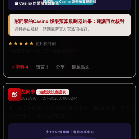
🧰 Casino 娛樂預算規劃器
彭同學的Casino 娛樂預算規劃器結果：建議再次核對
資料存在疑點，請回最新官方頁逐項核對。
★★★★★
使用後評價
免費還做到這樣，已收進書籤慢慢研究。
⚡ 有料 4
留言 3
分享
開啟貼文 →
彭同學
遊戲說法查證表
彭
2026/7/6 · FK57-20260706-6244
第一次把遊戲說法查證表做成完整檢查，我的結果是「可進
入下一步」，分享給需要的人。