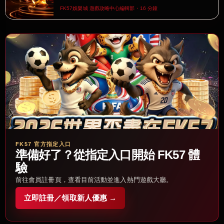
FK57娛樂城 遊戲攻略中心編輯部・16 分鐘
FK57 官方指定入口
準備好了？從指定入口開始 FK57 體
驗
前往會員註冊頁，查看目前活動並進入熱門遊戲大廳。
立即註冊／領取新人優惠 →