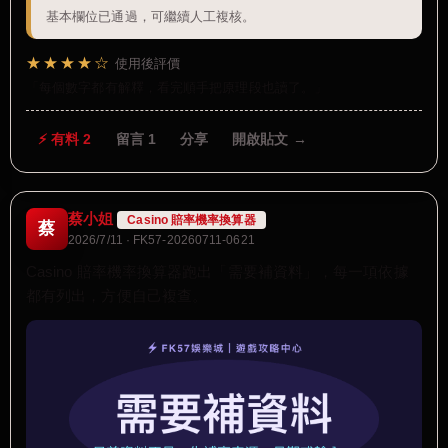
基本欄位已通過，可繼續人工複核。
★★★★☆
使用後評價
每個數字都有解釋，看完順手把原理段也讀了。
⚡ 有料 2
留言 1
分享
開啟貼文 →
蔡小姐
Casino 賠率機率換算器
蔡
2026/7/11 · FK57-20260711-0621
Casino 賠率機率換算器跑出「需要補資料」，每一項依據
都有列出，方便自己複查。