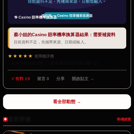
🔁 Casino 賠率機率換算器
蔡小姐的Casino 賠率機率換算器結果：需要補資料
目前資料不足，先補齊來源、日期或輸入。
★★★★★
使用後評價
結果頁做得很清楚，一眼看懂目前條件落在哪一型。
⚡ 有料 19
留言 0
分享
開啟貼文 →
看全部動態 →
最新專欄
專欄總覽