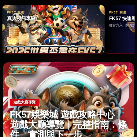
FK57 精選
FK57 精選
真人視訊專區
FK57 快速
立即進入沉浸式遊戲大廳 →
從官方入口開始完
遊戲大廳導覽
FK57娛樂城 遊戲攻略中心｜
遊戲大廳導覽｜完整指南：條
件、實測與下一步