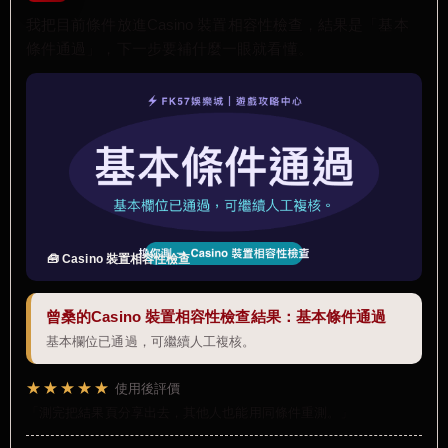
我把目前條件放進Casino 裝置相容性檢查，結果是「基本
條件通過」，下一步要補什麼一眼就看懂。
🧰 Casino 裝置相容性檢查
曾桑的Casino 裝置相容性檢查結果：基本條件通過
基本欄位已通過，可繼續人工複核。
★★★★★
使用後評價
測完把結果頁分享出去，其他人也能用同條件重測。