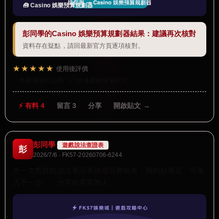
🧰 Casino 娛樂預算規劃器
彭同學的Casino 娛樂預算規劃器結果：建議再次核對
資料存在疑點，請回最新官方頁逐項核對。
★★★★★
使用後評價
免費還做到這樣，已收進書籤慢慢研究。
⚡ 有料 4
留言 3
分享
開啟貼文 →
彭同學
遊戲說法查證表
彭
2026/7/6 · FK57-20260706-6244
第一次把遊戲說法查證表做成完整檢查，我的結果是「可進
入下一步」，分享給需要的人。