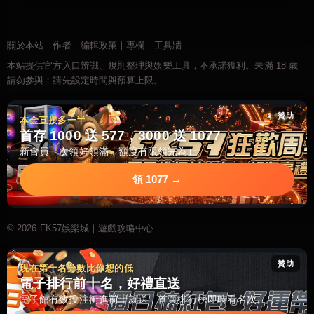
關於本站
｜
作者
｜
編輯政策
｜
專欄
｜
工具牆
本站提供官方入口辨識、規則整理與娛樂工具，不承諾獲利。未滿 18 歲
請勿參與；請先設定時間與預算上限。
贊助
本金直接多一半
首存 1000 送 577，3000 送 1077
新會員一次領好領滿，額度有限領完為止。
領 1077 →
© 2026 FK57娛樂城｜遊戲攻略中心
贊助
現在第十名分數比你想的低
電子排行前十名，好禮直送
電子館有效投注衝進前十就送，首頁排行榜即時看名次。