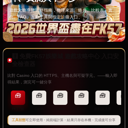
遊戲大廳導覽完整指南，整理來源、條件、比較表、實
例、FAQ、互動工具與指定註冊入口。
FK57娛樂城 遊戲攻略中心編輯部
約 15 分鐘
🧮 免費FK57娛樂城 遊戲攻略中心 入口安
全檢查器
比對 Casino 入口的 HTTPS、主機名與可疑字元。——輸入即
得結果，測完可一鍵分享
🧰
🧰
🧰
🧰
🧰
🧰
FK57娛
Casin
Casin
Casin
遊戲說法查
Casi
工具狀態
可立即使用・純前端計算・結果只存在本機・完成後可分享