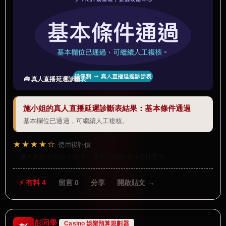
🧰 真人直播延遲診斷表
施小姐的真人直播延遲診斷表結果：基本條件通過
基本欄位已通過，可繼續人工複核。
★★★★☆
使用後評價
測完把結果頁分享出去，其他人也能用同條件重測。
⚡ 有料 4
留言 0
分享
開啟貼文 →
彭同學
Casino 娛樂預算規劃器