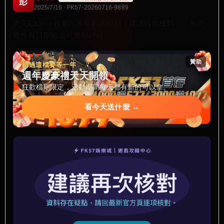
彭
2026/7/16 · FK57-20260716-9889
跑完Casino 娛樂預算規劃器得到「建議再次核對」，先把
條件與日期留成可重現紀錄。
贊助
錯過這檔要等一年
週年慶豪禮天天開領
狂歡檔期限定，活動期間每天都有新的可以拿。
看今天送什麼 →