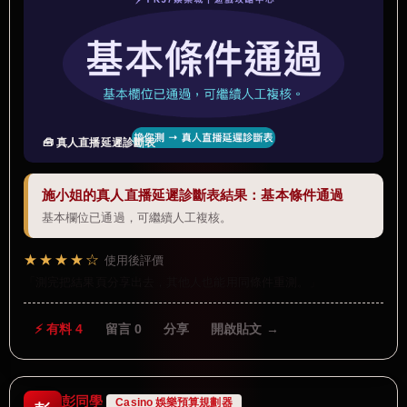
🧰 真人直播延遲診斷表
施小姐的真人直播延遲診斷表結果：基本條件通過
基本欄位已通過，可繼續人工複核。
★★★★☆
使用後評價
測完把結果頁分享出去，其他人也能用同條件重測。
⚡ 有料 4
留言 0
分享
開啟貼文 →
彭同學
Casino 娛樂預算規劃器