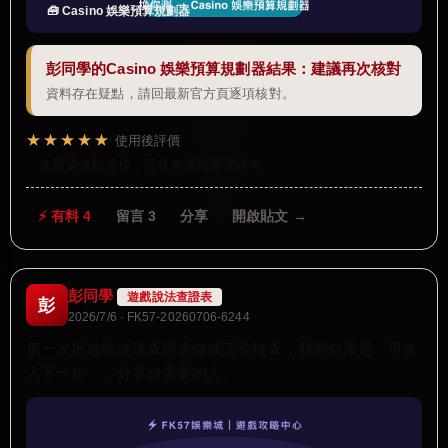
🧰 Casino 娛樂預算規劃器
彭同學的Casino 娛樂預算規劃器結果：建議再次核對
資料存在疑點，請回最新官方頁逐項核對。
★★★★★
使用後評價
免費還做到這樣，已收進書籤慢慢研究。
⚡ 有料 4
留言 3
分享
開啟貼文 →
彭同學
遊戲說法查證表
彭
2026/7/6 · FK57-20260706-6244
第一次把遊戲說法查證表做成完整檢查，我的結果是「可進
入下一步」，分享給需要的人。