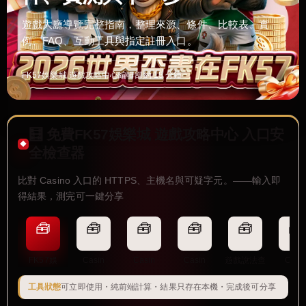
遊戲大廳導覽完整指南，整理來源、條件、比較表、實
例、FAQ、互動工具與指定註冊入口。
FK57娛樂城 遊戲攻略中心編輯部
約 15 分鐘
🧮 免費FK57娛樂城 遊戲攻略中心 入口安
全檢查器
比對 Casino 入口的 HTTPS、主機名與可疑字元。——輸入即
得結果，測完可一鍵分享
🧰
🧰
🧰
🧰
🧰
🧰
FK57娛
Casin
Casin
Casin
遊戲說法查
Casi
工具狀態
可立即使用・純前端計算・結果只存在本機・完成後可分享