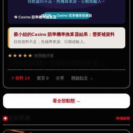
🔁 Casino 賠率機率換算器
蔡小姐的Casino 賠率機率換算器結果：需要補資料
目前資料不足，先補齊來源、日期或輸入。
★★★★★
使用後評價
結果頁做得很清楚，一眼看懂目前條件落在哪一型。
⚡ 有料 19
留言 0
分享
開啟貼文 →
看全部動態 →
最新專欄
專欄總覽