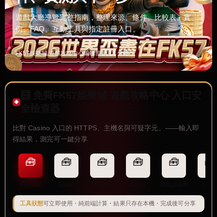
遊戲大廳導覽完整指南，整理來源、條件、比較表、實
例、FAQ、互動工具與指定註冊入口。
FK57娛樂城 遊戲攻略中心編輯部
約 15 分鐘
🧮 免費FK57娛樂城 遊戲攻略中心 入口安
全檢查器
比對 Casino 入口的 HTTPS、主機名與可疑字元。——輸入即
得結果，測完可一鍵分享
🧰
🧰
🧰
🧰
🧰
🧰
FK57娛
Casin
Casin
Casin
遊戲說法查
Casi
工具狀態
可立即使用・純前端計算・結果只存在本機・完成後可分享