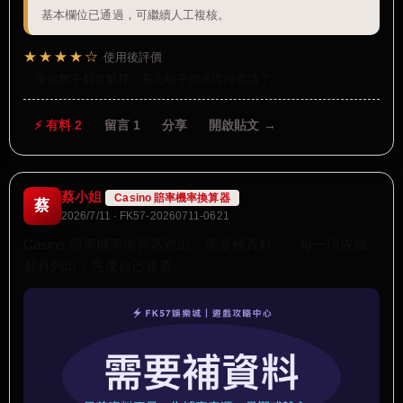
基本欄位已通過，可繼續人工複核。
★★★★☆
使用後評價
每個數字都有解釋，看完順手把原理段也讀了。
⚡ 有料 2
留言 1
分享
開啟貼文 →
蔡小姐
Casino 賠率機率換算器
蔡
2026/7/11 · FK57-20260711-0621
Casino 賠率機率換算器跑出「需要補資料」，每一項依據
都有列出，方便自己複查。