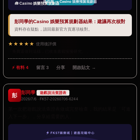
🧰 Casino 娛樂預算規劃器
彭同學的Casino 娛樂預算規劃器結果：建議再次核對
資料存在疑點，請回最新官方頁逐項核對。
★★★★★
使用後評價
免費還做到這樣，已收進書籤慢慢研究。
⚡ 有料 4
留言 3
分享
開啟貼文 →
彭同學
遊戲說法查證表
彭
2026/7/6 · FK57-20260706-6244
第一次把遊戲說法查證表做成完整檢查，我的結果是「可進
入下一步」，分享給需要的人。