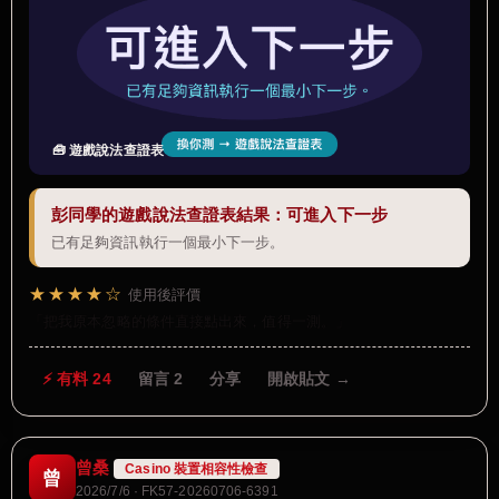
🧰 遊戲說法查證表
彭同學的遊戲說法查證表結果：可進入下一步
已有足夠資訊執行一個最小下一步。
★★★★☆
使用後評價
把我原本忽略的條件直接點出來，值得一測。
⚡ 有料 24
留言 2
分享
開啟貼文 →
曾桑
Casino 裝置相容性檢查
曾
2026/7/6 · FK57-20260706-6391