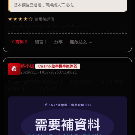
基本欄位已通過，可繼續人工複核。
★★★★☆
使用後評價
每個數字都有解釋，看完順手把原理段也讀了。
⚡ 有料 2
留言 1
分享
開啟貼文 →
蔡小姐
Casino 賠率機率換算器
蔡
2026/7/11 · FK57-20260711-0621
Casino 賠率機率換算器跑出「需要補資料」，每一項依據
都有列出，方便自己複查。