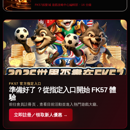
FK57娛樂城 遊戲攻略中心編輯部・16 分鐘
FK57 官方指定入口
準備好了？從指定入口開始 FK57 體
驗
前往會員註冊頁，查看目前活動並進入熱門遊戲大廳。
立即註冊／領取新人優惠 →