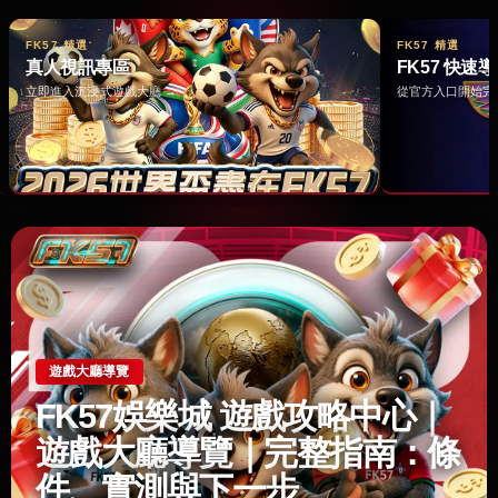
FK57 精選
FK57 精選
真人視訊專區
FK57 快速
立即進入沉浸式遊戲大廳 →
從官方入口開始完
遊戲大廳導覽
FK57娛樂城 遊戲攻略中心｜
遊戲大廳導覽｜完整指南：條
件、實測與下一步