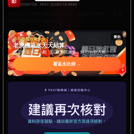
彭
2026/7/16 · FK57-20260716-9889
跑完Casino 娛樂預算規劃器得到「建議再次核對」，先把
條件與日期留成可重現紀錄。
贊助
你玩的那台返多少？
老虎機返水天天結算
電子館返水無上限，玩越多回越多，隔日自動入帳。
看返水比例 →