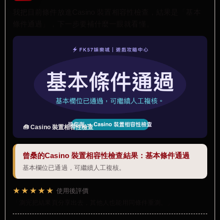
我把目前條件放進Casino 裝置相容性檢查，結果是「基本
條件通過」，下一步要補什麼一眼就看懂。
🧰 Casino 裝置相容性檢查
曾桑的Casino 裝置相容性檢查結果：基本條件通過
基本欄位已通過，可繼續人工複核。
★★★★★
使用後評價
測完把結果頁分享出去，其他人也能用同條件重測。