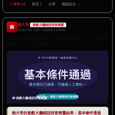
⚡ 有料 20
留言 1
分享
開啟貼文 →
賴大哥
遊戲大廳錯誤排查精靈
賴
2026/7/13 · FK57-20260713-6591
遊戲大廳錯誤排查精靈跑出「基本條件通過」，每一項依據
都有列出，方便自己複查。
🧰 遊戲大廳錯誤排查精靈
賴大哥的遊戲大廳錯誤排查精靈結果：基本條件通過