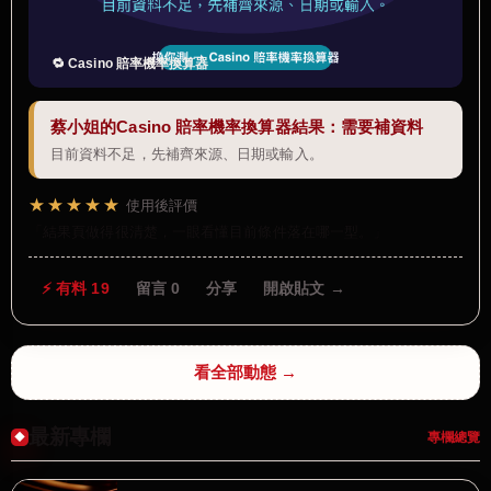
🔁 Casino 賠率機率換算器
蔡小姐的Casino 賠率機率換算器結果：需要補資料
目前資料不足，先補齊來源、日期或輸入。
★★★★★
使用後評價
結果頁做得很清楚，一眼看懂目前條件落在哪一型。
⚡ 有料 19
留言 0
分享
開啟貼文 →
看全部動態 →
最新專欄
專欄總覽