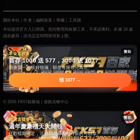
關於本站
｜
作者
｜
編輯政策
｜
專欄
｜
工具牆
本站提供官方入口辨識、規則整理與娛樂工具，不承諾獲利。未滿 18 歲
請勿參與；請先設定時間與預算上限。
贊助
本金直接多一半
首存 1000 送 577，3000 送 1077
新會員一次領好領滿，額度有限領完為止。
領 1077 →
© 2026 FK57娛樂城｜遊戲攻略中心
贊助
錯過這檔要等一年
週年慶豪禮天天開領
狂歡檔期限定，活動期間每天都有新的可以拿。