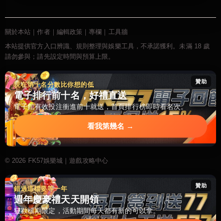
關於本站
｜
作者
｜
編輯政策
｜
專欄
｜
工具牆
本站提供官方入口辨識、規則整理與娛樂工具，不承諾獲利。未滿 18 歲
請勿參與；請先設定時間與預算上限。
贊助
現在第十名分數比你想的低
電子排行前十名，好禮直送
電子館有效投注衝進前十就送，首頁排行榜即時看名次。
看我第幾名 →
© 2026 FK57娛樂城｜遊戲攻略中心
贊助
錯過這檔要等一年
週年慶豪禮天天開領
狂歡檔期限定，活動期間每天都有新的可以拿。