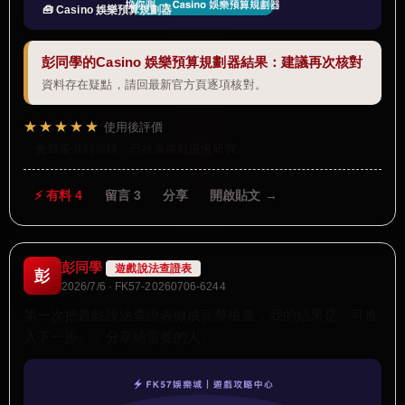
🧰 Casino 娛樂預算規劃器
彭同學的Casino 娛樂預算規劃器結果：建議再次核對
資料存在疑點，請回最新官方頁逐項核對。
★★★★★
使用後評價
免費還做到這樣，已收進書籤慢慢研究。
⚡ 有料 4
留言 3
分享
開啟貼文 →
彭同學
遊戲說法查證表
彭
2026/7/6 · FK57-20260706-6244
第一次把遊戲說法查證表做成完整檢查，我的結果是「可進
入下一步」，分享給需要的人。