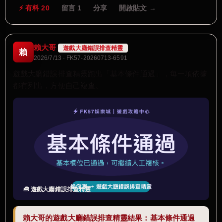
⚡ 有料 20
留言 1
分享
開啟貼文 →
賴大哥
遊戲大廳錯誤排查精靈
賴
2026/7/13 · FK57-20260713-6591
遊戲大廳錯誤排查精靈跑出「基本條件通過」，每一項依據
都有列出，方便自己複查。
🧰 遊戲大廳錯誤排查精靈
賴大哥的遊戲大廳錯誤排查精靈結果：基本條件通過