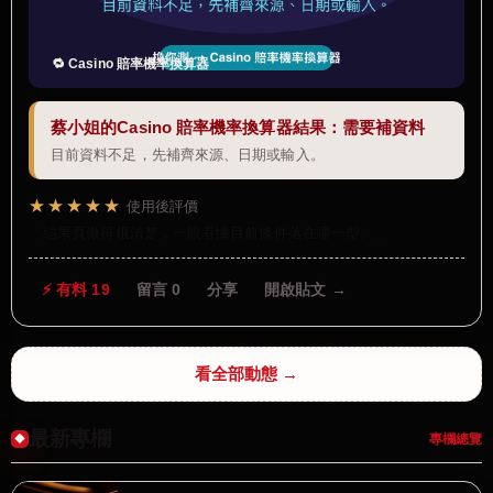
🔁 Casino 賠率機率換算器
蔡小姐的Casino 賠率機率換算器結果：需要補資料
目前資料不足，先補齊來源、日期或輸入。
★★★★★
使用後評價
結果頁做得很清楚，一眼看懂目前條件落在哪一型。
⚡ 有料 19
留言 0
分享
開啟貼文 →
看全部動態 →
最新專欄
專欄總覽