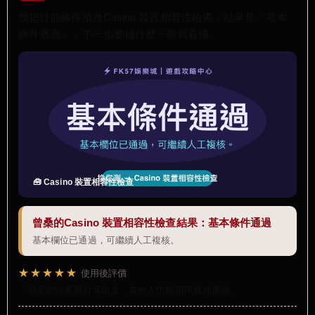
我把目前條件放進Casino 裝置相容性檢查，結果是「基本
條件通過」，下一步要補什麼一眼就看懂。
🧰 Casino 裝置相容性檢查
曾桑的Casino 裝置相容性檢查結果：基本條件通過
基本欄位已通過，可繼續人工複核。
★★★★★
使用後評價
測完把結果頁分享出去，其他人也能用同條件重測。