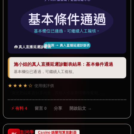
🧰 真人直播延遲診斷表
施小姐的真人直播延遲診斷表結果：基本條件通過
基本欄位已通過，可繼續人工複核。
★★★★☆
使用後評價
測完把結果頁分享出去，其他人也能用同條件重測。
⚡ 有料 4
留言 0
分享
開啟貼文 →
彭同學
Casino 娛樂預算規劃器