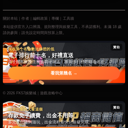
關於本站
｜
作者
｜
編輯政策
｜
專欄
｜
工具牆
本站提供官方入口辨識、規則整理與娛樂工具，不承諾獲利。未滿 18 歲
請勿參與；請先設定時間與預算上限。
贊助
現在第十名分數比你想的低
電子排行前十名，好禮直送
電子館有效投注衝進前十就送，首頁排行榜即時看名次。
看我第幾名 →
© 2026 FK57娛樂城｜遊戲攻略中心
贊助
怕卡出金的人看這個
存款免手續費，出金不用等
多元支付隨到隨玩，出金流程最快分鐘級完成。