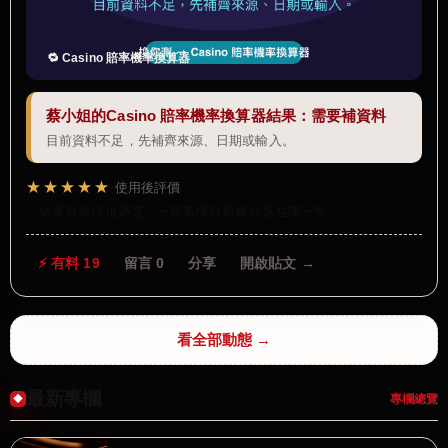
🔁 Casino 賠率機率換算器
蔡小姐的Casino 賠率機率換算器結果：需要補資料
目前資料不足，先補齊來源、日期或輸入。
★★★★★
使用後評價
結果頁做得很清楚，一眼看懂目前條件落在哪一型。
⚡ 有料 19
留言 0
分享
開啟貼文 →
看全部動態 →
最新專欄
專欄總覽