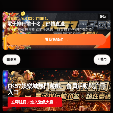
贊助
現在第十名分數比你想的低
電子排行前十名，好禮直送
電子館有效投注衝進前十就送，首頁排行榜即時看名次。
看我第幾名 →
⚡ 熱門
☰ 探索
FK57廣告｜贊助
FK57娛樂城熱門遊戲、會員活動與註冊
入口
立即註冊／進入遊戲大廳 →