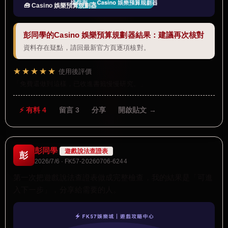
🧰 Casino 娛樂預算規劃器
彭同學的Casino 娛樂預算規劃器結果：建議再次核對
資料存在疑點，請回最新官方頁逐項核對。
★★★★★
使用後評價
免費還做到這樣，已收進書籤慢慢研究。
⚡ 有料 4
留言 3
分享
開啟貼文 →
彭同學
遊戲說法查證表
彭
2026/7/6 · FK57-20260706-6244
第一次把遊戲說法查證表做成完整檢查，我的結果是「可進
入下一步」，分享給需要的人。