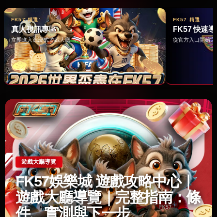
FK57 精選
FK57 精選
真人視訊專區
FK57 快速
立即進入沉浸式遊戲大廳 →
從官方入口開始完
遊戲大廳導覽
FK57娛樂城 遊戲攻略中心｜
遊戲大廳導覽｜完整指南：條
件、實測與下一步