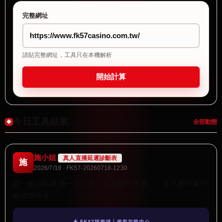
完整網址
請貼完整網址，工具只在本機解析
開始計算
今日工具結果
全部動態
施小姐
真人直播延遲診斷表
施
2026/7/18 · FK57-20260718-1230
同一組資料再測一次仍是「基本條件通過」，比只靠印象判
斷清楚很多。