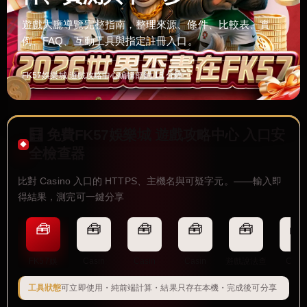
遊戲大廳導覽完整指南，整理來源、條件、比較表、實
例、FAQ、互動工具與指定註冊入口。
FK57娛樂城 遊戲攻略中心編輯部
約 15 分鐘
🧮 免費FK57娛樂城 遊戲攻略中心 入口安
全檢查器
比對 Casino 入口的 HTTPS、主機名與可疑字元。——輸入即
得結果，測完可一鍵分享
🧰
🧰
🧰
🧰
🧰
🧰
FK57娛
Casin
Casin
Casin
遊戲說法查
Casi
工具狀態
可立即使用・純前端計算・結果只存在本機・完成後可分享