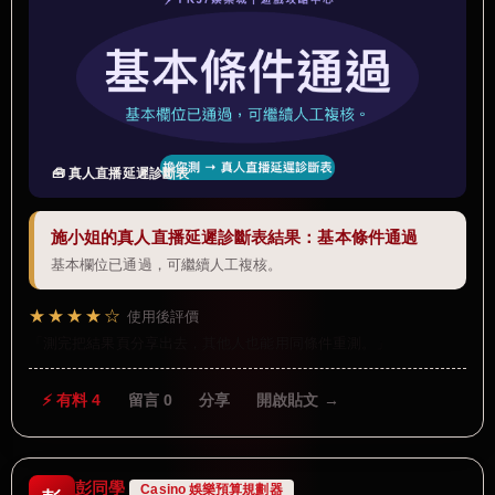
🧰 真人直播延遲診斷表
施小姐的真人直播延遲診斷表結果：基本條件通過
基本欄位已通過，可繼續人工複核。
★★★★☆
使用後評價
測完把結果頁分享出去，其他人也能用同條件重測。
⚡ 有料 4
留言 0
分享
開啟貼文 →
彭同學
Casino 娛樂預算規劃器