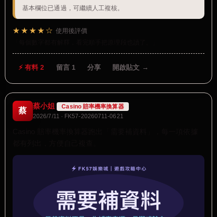
基本欄位已通過，可繼續人工複核。
★★★★☆
使用後評價
每個數字都有解釋，看完順手把原理段也讀了。
⚡ 有料 2
留言 1
分享
開啟貼文 →
蔡小姐
Casino 賠率機率換算器
蔡
2026/7/11 · FK57-20260711-0621
Casino 賠率機率換算器跑出「需要補資料」，每一項依據
都有列出，方便自己複查。