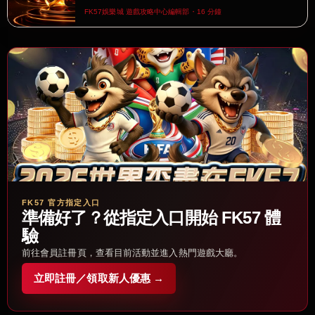
FK57娛樂城 遊戲攻略中心編輯部・16 分鐘
FK57 官方指定入口
準備好了？從指定入口開始 FK57 體
驗
前往會員註冊頁，查看目前活動並進入熱門遊戲大廳。
立即註冊／領取新人優惠 →