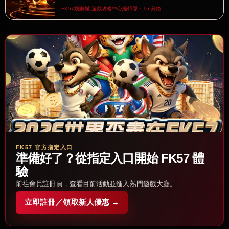
FK57娛樂城 遊戲攻略中心編輯部・16 分鐘
FK57 官方指定入口
準備好了？從指定入口開始 FK57 體
驗
前往會員註冊頁，查看目前活動並進入熱門遊戲大廳。
立即註冊／領取新人優惠 →