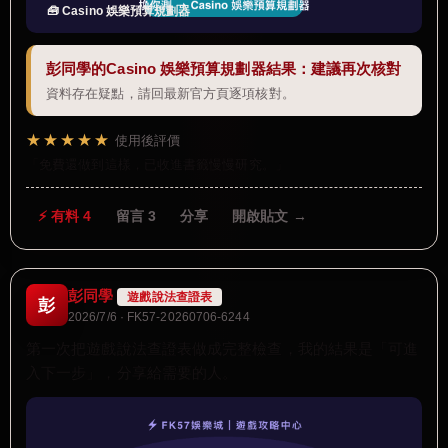
🧰 Casino 娛樂預算規劃器
彭同學的Casino 娛樂預算規劃器結果：建議再次核對
資料存在疑點，請回最新官方頁逐項核對。
★★★★★
使用後評價
免費還做到這樣，已收進書籤慢慢研究。
⚡ 有料 4
留言 3
分享
開啟貼文 →
彭同學
遊戲說法查證表
彭
2026/7/6 · FK57-20260706-6244
第一次把遊戲說法查證表做成完整檢查，我的結果是「可進
入下一步」，分享給需要的人。