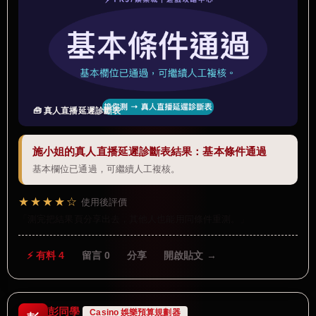
🧰 真人直播延遲診斷表
施小姐的真人直播延遲診斷表結果：基本條件通過
基本欄位已通過，可繼續人工複核。
★★★★☆
使用後評價
測完把結果頁分享出去，其他人也能用同條件重測。
⚡ 有料 4
留言 0
分享
開啟貼文 →
彭同學
Casino 娛樂預算規劃器