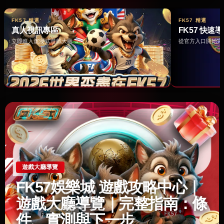
FK57 精選
FK57 精選
真人視訊專區
FK57 快速
立即進入沉浸式遊戲大廳 →
從官方入口開始完
遊戲大廳導覽
FK57娛樂城 遊戲攻略中心｜
遊戲大廳導覽｜完整指南：條
件、實測與下一步