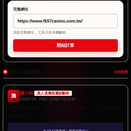
完整網址
請貼完整網址，工具只在本機解析
開始計算
今日工具結果
全部動態
施小姐
真人直播延遲診斷表
施
2026/7/18 · FK57-20260718-1230
同一組資料再測一次仍是「基本條件通過」，比只靠印象判
斷清楚很多。