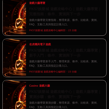
遊戲大廳導覽
FK57娛樂城 遊戲攻略中心｜遊戲大廳導覽｜
完整指南：條件、實測與下一步
遊戲大廳導覽完整指南，整理來源、條件、比較表、實例、
FAQ、互動工具與指定註冊入口。
FK57娛樂城 遊戲攻略中心編輯部・15 分鐘
老虎機與電子遊戲
FK57娛樂城 遊戲攻略中心｜遊戲大廳導覽｜
新手入門：條件、實測與下一步
遊戲大廳導覽新手入門，整理來源、條件、比較表、實例、
FAQ、互動工具與指定註冊入口。
FK57娛樂城 遊戲攻略中心編輯部・15 分鐘
Casino 遊戲大廳
FK57娛樂城 遊戲攻略中心｜遊戲大廳導覽｜
實測步驟：條件、實測與下一步
遊戲大廳導覽實測步驟，整理來源、條件、比較表、實例、
FAQ、互動工具與指定註冊入口。