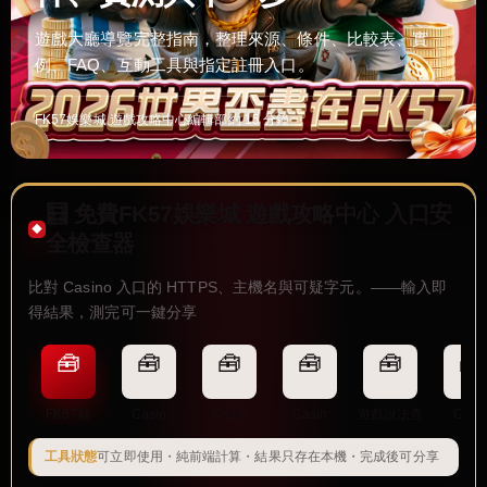
遊戲大廳導覽完整指南，整理來源、條件、比較表、實
例、FAQ、互動工具與指定註冊入口。
FK57娛樂城 遊戲攻略中心編輯部
約 15 分鐘
🧮 免費FK57娛樂城 遊戲攻略中心 入口安
全檢查器
比對 Casino 入口的 HTTPS、主機名與可疑字元。——輸入即
得結果，測完可一鍵分享
🧰
🧰
🧰
🧰
🧰
🧰
FK57娛
Casin
Casin
Casin
遊戲說法查
Casi
工具狀態
可立即使用・純前端計算・結果只存在本機・完成後可分享