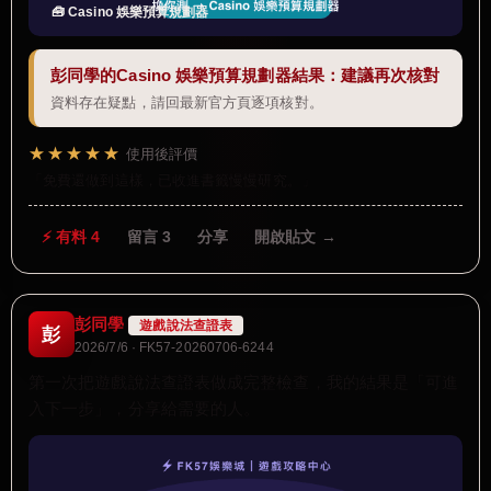
🧰 Casino 娛樂預算規劃器
彭同學的Casino 娛樂預算規劃器結果：建議再次核對
資料存在疑點，請回最新官方頁逐項核對。
★★★★★
使用後評價
免費還做到這樣，已收進書籤慢慢研究。
⚡ 有料 4
留言 3
分享
開啟貼文 →
彭同學
遊戲說法查證表
彭
2026/7/6 · FK57-20260706-6244
第一次把遊戲說法查證表做成完整檢查，我的結果是「可進
入下一步」，分享給需要的人。