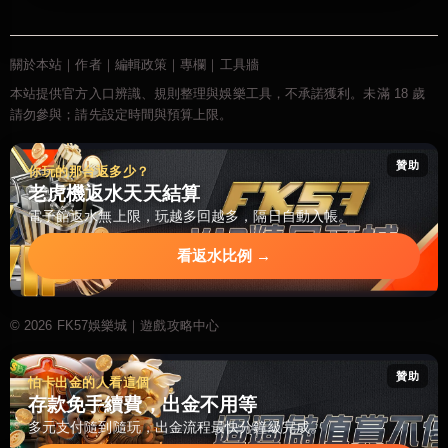
關於本站
｜
作者
｜
編輯政策
｜
專欄
｜
工具牆
本站提供官方入口辨識、規則整理與娛樂工具，不承諾獲利。未滿 18 歲
請勿參與；請先設定時間與預算上限。
贊助
你玩的那台返多少？
老虎機返水天天結算
電子館返水無上限，玩越多回越多，隔日自動入帳。
看返水比例 →
© 2026 FK57娛樂城｜遊戲攻略中心
贊助
怕卡出金的人看這個
存款免手續費，出金不用等
多元支付隨到隨玩，出金流程最快分鐘級完成。