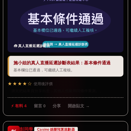
🧰 真人直播延遲診斷表
施小姐的真人直播延遲診斷表結果：基本條件通過
基本欄位已通過，可繼續人工複核。
★★★★☆
使用後評價
測完把結果頁分享出去，其他人也能用同條件重測。
⚡ 有料 4
留言 0
分享
開啟貼文 →
彭同學
Casino 娛樂預算規劃器