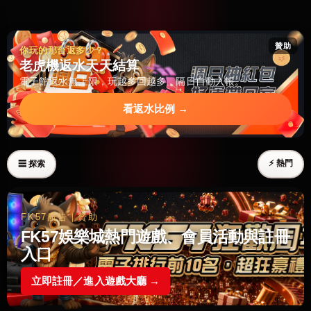
贊助
你玩的那台返多少？
老虎機返水天天結算
電子館返水無上限，玩越多回越多，隔日自動入帳。
看返水比例 →
⚡ 熱門
☰ 探索
FK57廣告｜贊助
FK57娛樂城熱門遊戲、會員活動與註冊
入口
立即註冊／進入遊戲大廳 →