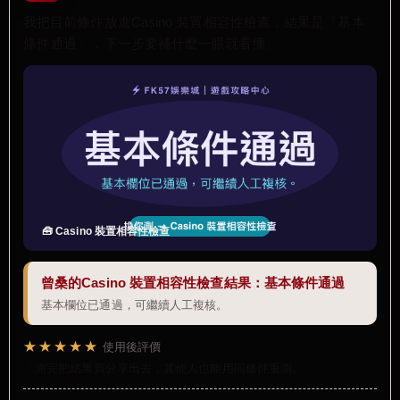
我把目前條件放進Casino 裝置相容性檢查，結果是「基本
條件通過」，下一步要補什麼一眼就看懂。
🧰 Casino 裝置相容性檢查
曾桑的Casino 裝置相容性檢查結果：基本條件通過
基本欄位已通過，可繼續人工複核。
★★★★★
使用後評價
測完把結果頁分享出去，其他人也能用同條件重測。