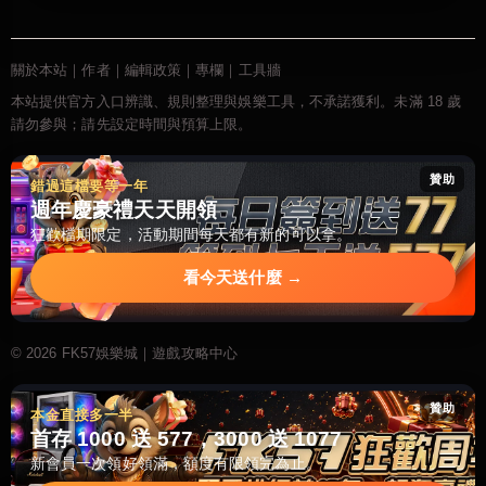
關於本站
｜
作者
｜
編輯政策
｜
專欄
｜
工具牆
本站提供官方入口辨識、規則整理與娛樂工具，不承諾獲利。未滿 18 歲
請勿參與；請先設定時間與預算上限。
贊助
錯過這檔要等一年
週年慶豪禮天天開領
狂歡檔期限定，活動期間每天都有新的可以拿。
看今天送什麼 →
© 2026 FK57娛樂城｜遊戲攻略中心
贊助
本金直接多一半
首存 1000 送 577，3000 送 1077
新會員一次領好領滿，額度有限領完為止。