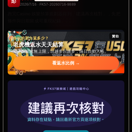
彭
2026/7/16 · FK57-20260716-9889
跑完Casino 娛樂預算規劃器得到「建議再次核對」，先把
條件與日期留成可重現紀錄。
贊助
你玩的那台返多少？
老虎機返水天天結算
電子館返水無上限，玩越多回越多，隔日自動入帳。
看返水比例 →