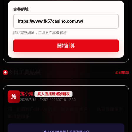
完整網址
請貼完整網址，工具只在本機解析
開始計算
今日工具結果
全部動態
施小姐
真人直播延遲診斷表
施
2026/7/18 · FK57-20260718-1230
同一組資料再測一次仍是「基本條件通過」，比只靠印象判
斷清楚很多。