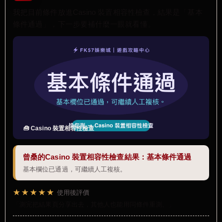
我把目前條件放進Casino 裝置相容性檢查，結果是「基本
條件通過」，下一步要補什麼一眼就看懂。
🧰 Casino 裝置相容性檢查
曾桑的Casino 裝置相容性檢查結果：基本條件通過
基本欄位已通過，可繼續人工複核。
★★★★★
使用後評價
測完把結果頁分享出去，其他人也能用同條件重測。