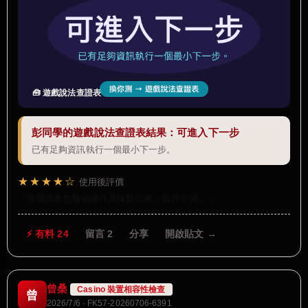
🧰 遊戲說法查證表
彭同學的遊戲說法查證表結果：可進入下一步
已有足夠資訊執行一個最小下一步。
★★★★☆
使用後評價
把我原本忽略的條件直接點出來，值得一測。
⚡ 有料 24
留言 2
分享
開啟貼文 →
曾桑
Casino 裝置相容性檢查
曾
2026/7/6 · FK57-20260706-6391