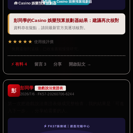
🧰 Casino 娛樂預算規劃器
彭同學的Casino 娛樂預算規劃器結果：建議再次核對
資料存在疑點，請回最新官方頁逐項核對。
★★★★★
使用後評價
免費還做到這樣，已收進書籤慢慢研究。
⚡ 有料 4
留言 3
分享
開啟貼文 →
彭同學
遊戲說法查證表
彭
2026/7/6 · FK57-20260706-6244
第一次把遊戲說法查證表做成完整檢查，我的結果是「可進
入下一步」，分享給需要的人。