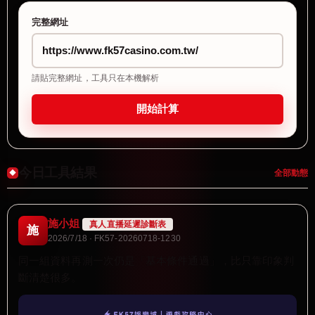
完整網址
請貼完整網址，工具只在本機解析
開始計算
今日工具結果
全部動態
施小姐
真人直播延遲診斷表
施
2026/7/18 · FK57-20260718-1230
同一組資料再測一次仍是「基本條件通過」，比只靠印象判
斷清楚很多。