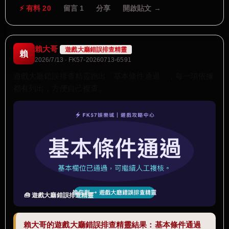
⚡ 有料 20
留言 1
分享
開啟貼文 →
賴大哥
遊戲大廳錯誤排查精靈
賴
2026/7/13 · FK57-20260713-6591
遊戲大廳錯誤排查精靈跑出「基本條件通過」，每一項依據
都有列出，方便自己複查。
🧰 遊戲大廳錯誤排查精靈
賴大哥的遊戲大廳錯誤排查精靈結果：基本條件通過