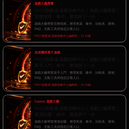
遊戲大廳導覽
FK57娛樂城 遊戲攻略中心｜遊戲大廳導覽｜
完整指南：條件、實測與下一步
遊戲大廳導覽完整指南，整理來源、條件、比較表、實例、
FAQ、互動工具與指定註冊入口。
FK57娛樂城 遊戲攻略中心編輯部・15 分鐘
老虎機與電子遊戲
FK57娛樂城 遊戲攻略中心｜遊戲大廳導覽｜
新手入門：條件、實測與下一步
遊戲大廳導覽新手入門，整理來源、條件、比較表、實例、
FAQ、互動工具與指定註冊入口。
FK57娛樂城 遊戲攻略中心編輯部・15 分鐘
Casino 遊戲大廳
FK57娛樂城 遊戲攻略中心｜遊戲大廳導覽｜
實測步驟：條件、實測與下一步
遊戲大廳導覽實測步驟，整理來源、條件、比較表、實例、
FAQ、互動工具與指定註冊入口。