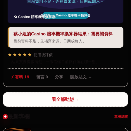
🔁 Casino 賠率機率換算器
蔡小姐的Casino 賠率機率換算器結果：需要補資料
目前資料不足，先補齊來源、日期或輸入。
★★★★★
使用後評價
結果頁做得很清楚，一眼看懂目前條件落在哪一型。
⚡ 有料 19
留言 0
分享
開啟貼文 →
看全部動態 →
最新專欄
專欄總覽