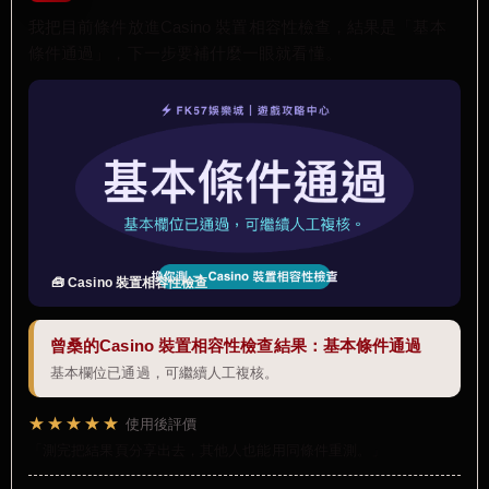
我把目前條件放進Casino 裝置相容性檢查，結果是「基本
條件通過」，下一步要補什麼一眼就看懂。
🧰 Casino 裝置相容性檢查
曾桑的Casino 裝置相容性檢查結果：基本條件通過
基本欄位已通過，可繼續人工複核。
★★★★★
使用後評價
測完把結果頁分享出去，其他人也能用同條件重測。