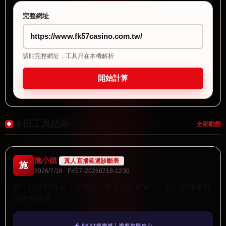
完整網址
請貼完整網址，工具只在本機解析
開始計算
今日工具結果
全部動態
施小姐
真人直播延遲診斷表
施
2026/7/18 · FK57-20260718-1230
同一組資料再測一次仍是「基本條件通過」，比只靠印象判
斷清楚很多。