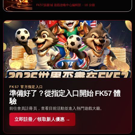
FK57娛樂城 遊戲攻略中心編輯部・16 分鐘
FK57 官方指定入口
準備好了？從指定入口開始 FK57 體
驗
前往會員註冊頁，查看目前活動並進入熱門遊戲大廳。
立即註冊／領取新人優惠 →