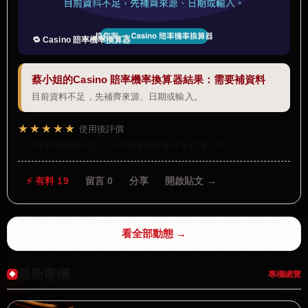
🔁 Casino 賠率機率換算器
蔡小姐的Casino 賠率機率換算器結果：需要補資料
目前資料不足，先補齊來源、日期或輸入。
★★★★★
使用後評價
結果頁做得很清楚，一眼看懂目前條件落在哪一型。
⚡ 有料 19
留言 0
分享
開啟貼文 →
看全部動態 →
最新專欄
專欄總覽