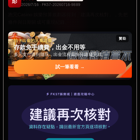
彭
2026/7/16 · FK57-20260716-9889
跑完Casino 娛樂預算規劃器得到「建議再次核對」，先把
條件與日期留成可重現紀錄。
贊助
怕卡出金的人看這個
存款免手續費，出金不用等
多元支付隨到隨玩，出金流程最快分鐘級完成。
試一筆看看 →