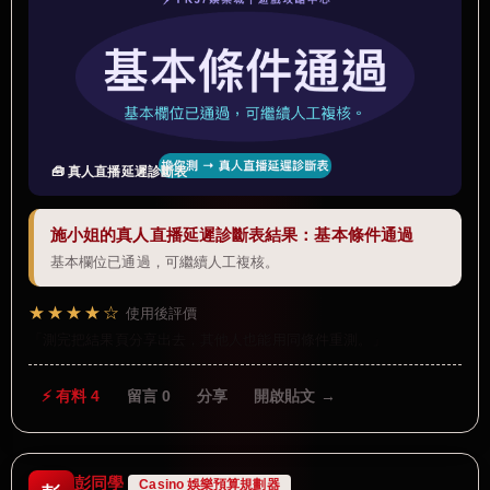
🧰 真人直播延遲診斷表
施小姐的真人直播延遲診斷表結果：基本條件通過
基本欄位已通過，可繼續人工複核。
★★★★☆
使用後評價
測完把結果頁分享出去，其他人也能用同條件重測。
⚡ 有料 4
留言 0
分享
開啟貼文 →
彭同學
Casino 娛樂預算規劃器