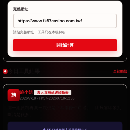
完整網址
請貼完整網址，工具只在本機解析
開始計算
今日工具結果
全部動態
施小姐
真人直播延遲診斷表
施
2026/7/18 · FK57-20260718-1230
同一組資料再測一次仍是「基本條件通過」，比只靠印象判
斷清楚很多。