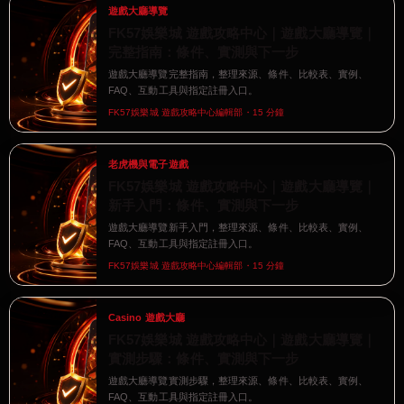
遊戲大廳導覽
FK57娛樂城 遊戲攻略中心｜遊戲大廳導覽｜
完整指南：條件、實測與下一步
遊戲大廳導覽完整指南，整理來源、條件、比較表、實例、
FAQ、互動工具與指定註冊入口。
FK57娛樂城 遊戲攻略中心編輯部・15 分鐘
老虎機與電子遊戲
FK57娛樂城 遊戲攻略中心｜遊戲大廳導覽｜
新手入門：條件、實測與下一步
遊戲大廳導覽新手入門，整理來源、條件、比較表、實例、
FAQ、互動工具與指定註冊入口。
FK57娛樂城 遊戲攻略中心編輯部・15 分鐘
Casino 遊戲大廳
FK57娛樂城 遊戲攻略中心｜遊戲大廳導覽｜
實測步驟：條件、實測與下一步
遊戲大廳導覽實測步驟，整理來源、條件、比較表、實例、
FAQ、互動工具與指定註冊入口。