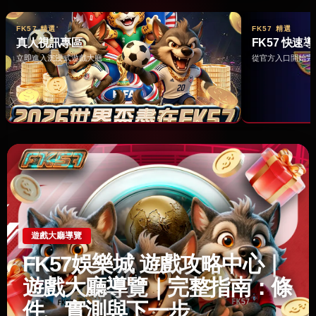
FK57 精選
FK57 精選
真人視訊專區
FK57 快速
立即進入沉浸式遊戲大廳 →
從官方入口開始完
遊戲大廳導覽
FK57娛樂城 遊戲攻略中心｜
遊戲大廳導覽｜完整指南：條
件、實測與下一步