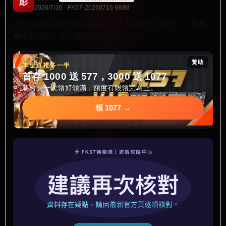
彭
2026/7/16 · FK57-20260716-9889
跑完Casino 娛樂預算規劃器得到「建議再次核對」，先把
條件與日期留成可重現紀錄。
贊助
本金直接多一半
首存 1000 送 577，3000 送 1077
新會員一次領好領滿，額度有限領完為止。
領 1077 →