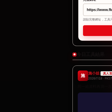
請貼完整網址，工具
今日工具結果
施小姐
真人
施
2026/7/18 · FK5
同一組資料再測一次