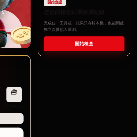
開始查證
把你的檢查結果留成紀錄
冊入
完成任一工具後，結果只存於本機，也能開啟
獨立頁供他人重測。
開始檢查
🧰
🧰
🧰
🔁
🧰
📡
錯
老虎機玩法
真人直播延
真人百家樂
Casin
Casin
真人桌流程