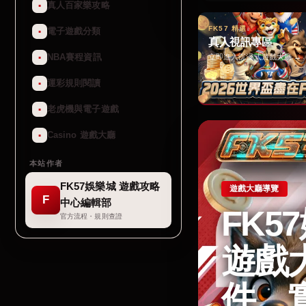
真人百家樂攻略
▪
FK57 精選
電子遊戲分類
▪
真人視訊專區
NBA賽程資訊
▪
立即進入沉浸式遊戲大廳 →
運彩規則閱讀
▪
老虎機與電子遊戲
▪
Casino 遊戲大廳
▪
本站作者
FK57娛樂城 遊戲攻略
遊戲大廳導覽
F
中心編輯部
FK5
官方流程・規則查證
遊戲
件、