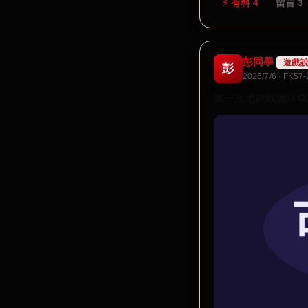
⚡ 有料 4
留言 3
彭同學
遊戲
彭
2026/7/6 · FK57
第一次把遊戲說法查