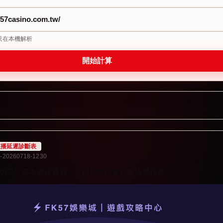
只在本機解析
開始計算
直播延遲診斷表
7-20260718-1230
仍是「基本條件通過」，比只靠印象判斷清楚很多。