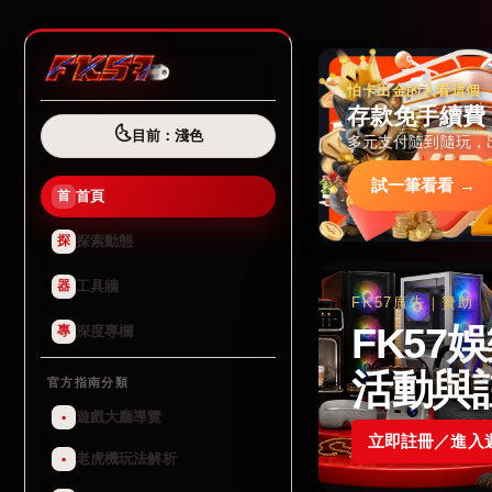
怕卡出金的人看這個
存款免手續費
🌜
目前：淺色
多元支付隨到隨玩，
試一筆看看 →
首
首頁
探
探索動態
器
工具牆
FK57廣告｜贊助
FK5
專
深度專欄
活動與
官方指南分類
遊戲大廳導覽
▪
立即註冊／進入
老虎機玩法解析
▪