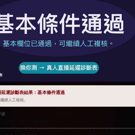
表
播延遲診斷表結果：基本條件通過
可繼續人工複核。
評價
去，其他人也能用同條件重測。