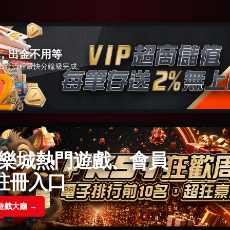
，出金不用等
出金流程最快分鐘級完成。
7娛樂城熱門遊戲、會員
註冊入口
遊戲大廳 →