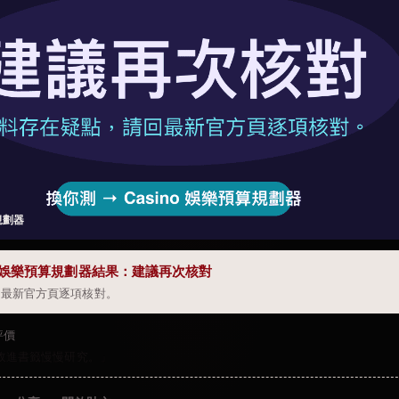
算規劃器
no 娛樂預算規劃器結果：建議再次核對
回最新官方頁逐項核對。
評價
收進書籤慢慢研究。