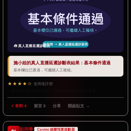
🧰 真人直播延遲診斷表
施小姐的真人直播延遲診斷表結果：基本條件通過
基本欄位已通過，可繼續人工複核。
★★★★☆
使用後評價
測完把結果頁分享出去，其他人也能用同條件重測。
⚡ 有料 4
留言 0
分享
開啟貼文 →
彭同學
Casino 娛樂預算規劃器