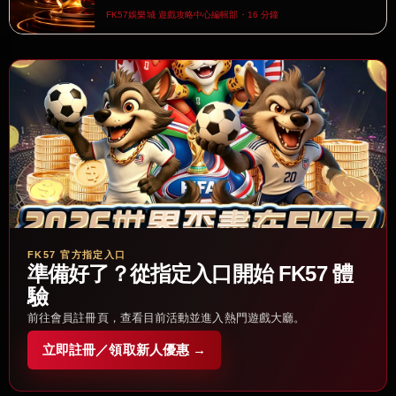
FK57娛樂城 遊戲攻略中心編輯部・16 分鐘
FK57 官方指定入口
準備好了？從指定入口開始 FK57 體
驗
前往會員註冊頁，查看目前活動並進入熱門遊戲大廳。
立即註冊／領取新人優惠 →