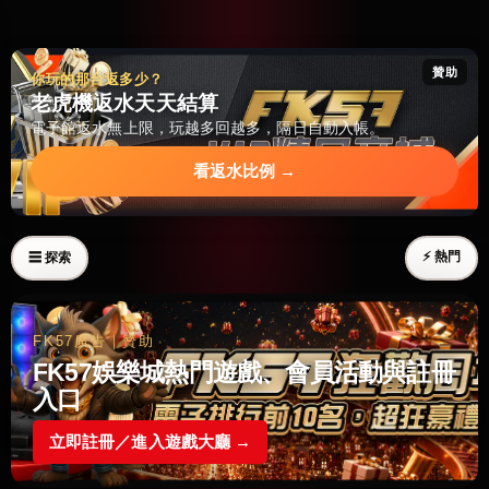
贊助
你玩的那台返多少？
老虎機返水天天結算
電子館返水無上限，玩越多回越多，隔日自動入帳。
看返水比例 →
⚡ 熱門
☰ 探索
FK57廣告｜贊助
FK57娛樂城熱門遊戲、會員活動與註冊
入口
立即註冊／進入遊戲大廳 →