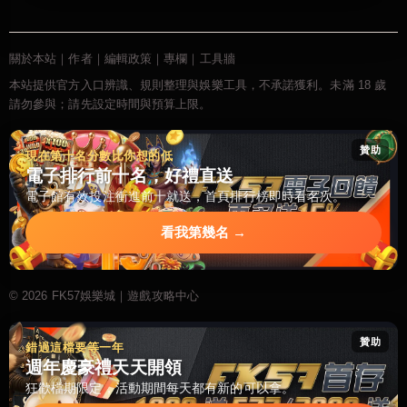
關於本站
｜
作者
｜
編輯政策
｜
專欄
｜
工具牆
本站提供官方入口辨識、規則整理與娛樂工具，不承諾獲利。未滿 18 歲
請勿參與；請先設定時間與預算上限。
贊助
現在第十名分數比你想的低
電子排行前十名，好禮直送
電子館有效投注衝進前十就送，首頁排行榜即時看名次。
看我第幾名 →
© 2026 FK57娛樂城｜遊戲攻略中心
贊助
錯過這檔要等一年
週年慶豪禮天天開領
狂歡檔期限定，活動期間每天都有新的可以拿。