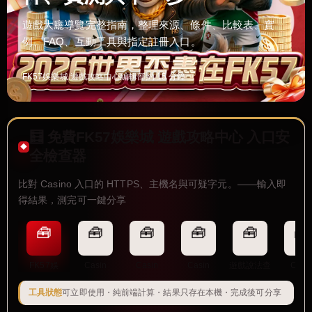
遊戲大廳導覽完整指南，整理來源、條件、比較表、實
例、FAQ、互動工具與指定註冊入口。
FK57娛樂城 遊戲攻略中心編輯部
約 15 分鐘
🧮 免費FK57娛樂城 遊戲攻略中心 入口安
全檢查器
比對 Casino 入口的 HTTPS、主機名與可疑字元。——輸入即
得結果，測完可一鍵分享
🧰
🧰
🧰
🧰
🧰
🧰
FK57娛
Casin
Casin
Casin
遊戲說法查
Casi
工具狀態
可立即使用・純前端計算・結果只存在本機・完成後可分享