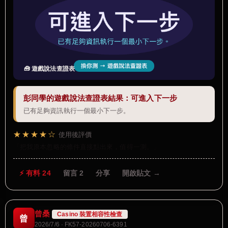
🧰 遊戲說法查證表
彭同學的遊戲說法查證表結果：可進入下一步
已有足夠資訊執行一個最小下一步。
★★★★☆
使用後評價
把我原本忽略的條件直接點出來，值得一測。
⚡ 有料 24
留言 2
分享
開啟貼文 →
曾桑
Casino 裝置相容性檢查
曾
2026/7/6 · FK57-20260706-6391