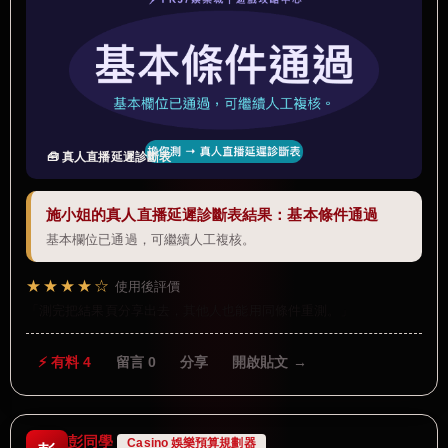
🧰 真人直播延遲診斷表
施小姐的真人直播延遲診斷表結果：基本條件通過
基本欄位已通過，可繼續人工複核。
★★★★☆
使用後評價
測完把結果頁分享出去，其他人也能用同條件重測。
⚡ 有料 4
留言 0
分享
開啟貼文 →
彭同學
Casino 娛樂預算規劃器