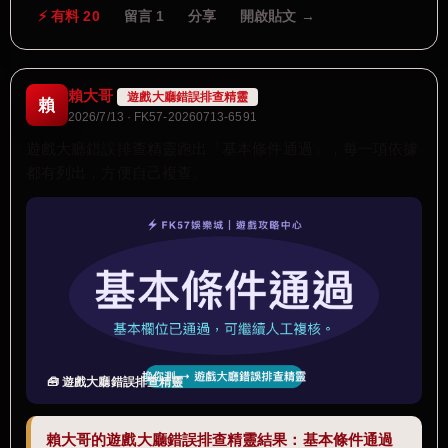
⚡ 有料 20
留言 1
分享
開啟貼文 →
賴大哥
遊戲大廳錯誤排查精靈
賴
2026/7/13 · FK57-20260713-6591
遊戲大廳錯誤排查精靈跑出「基本條件通過」，每一項依據
都有列出，方便自己複查。
🧰 遊戲大廳錯誤排查精靈
賴大哥的遊戲大廳錯誤排查精靈結果：基本條件通過