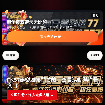
贊助
錯過這檔要等一年
週年慶豪禮天天開領
狂歡檔期限定，活動期間每天都有新的可以拿。
看今天送什麼 →
⚡ 熱門
☰ 探索
FK57廣告｜贊助
FK57娛樂城熱門遊戲、會員活動與註冊
入口
立即註冊／進入遊戲大廳 →