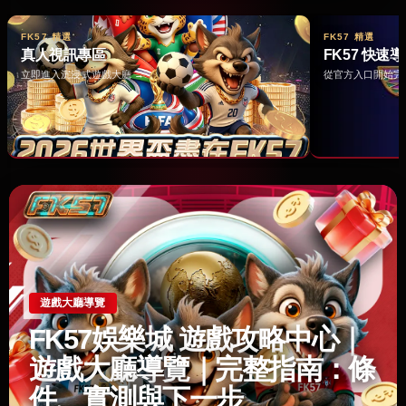
FK57 精選
FK57 精選
真人視訊專區
FK57 快速
立即進入沉浸式遊戲大廳 →
從官方入口開始完
遊戲大廳導覽
FK57娛樂城 遊戲攻略中心｜
遊戲大廳導覽｜完整指南：條
件、實測與下一步