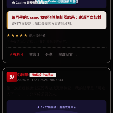
🧰 Casino 娛樂預算規劃器
彭同學的Casino 娛樂預算規劃器結果：建議再次核對
資料存在疑點，請回最新官方頁逐項核對。
★★★★★
使用後評價
免費還做到這樣，已收進書籤慢慢研究。
⚡ 有料 4
留言 3
分享
開啟貼文 →
彭同學
遊戲說法查證表
彭
2026/7/6 · FK57-20260706-6244
第一次把遊戲說法查證表做成完整檢查，我的結果是「可進
入下一步」，分享給需要的人。