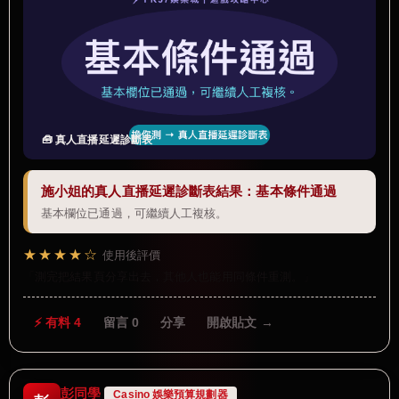
🧰 真人直播延遲診斷表
施小姐的真人直播延遲診斷表結果：基本條件通過
基本欄位已通過，可繼續人工複核。
★★★★☆
使用後評價
測完把結果頁分享出去，其他人也能用同條件重測。
⚡ 有料 4
留言 0
分享
開啟貼文 →
彭同學
Casino 娛樂預算規劃器