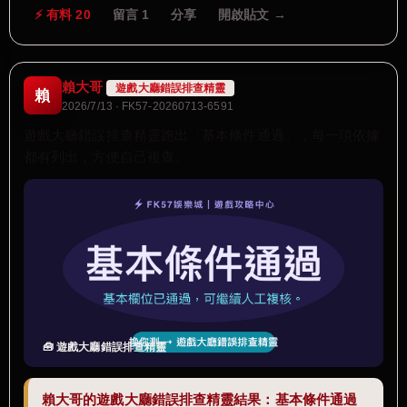
⚡ 有料 20
留言 1
分享
開啟貼文 →
賴大哥
遊戲大廳錯誤排查精靈
賴
2026/7/13 · FK57-20260713-6591
遊戲大廳錯誤排查精靈跑出「基本條件通過」，每一項依據
都有列出，方便自己複查。
🧰 遊戲大廳錯誤排查精靈
賴大哥的遊戲大廳錯誤排查精靈結果：基本條件通過