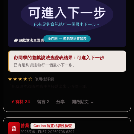
🧰 遊戲說法查證表
彭同學的遊戲說法查證表結果：可進入下一步
已有足夠資訊執行一個最小下一步。
★★★★☆
使用後評價
把我原本忽略的條件直接點出來，值得一測。
⚡ 有料 24
留言 2
分享
開啟貼文 →
曾桑
Casino 裝置相容性檢查
曾
2026/7/6 · FK57-20260706-6391