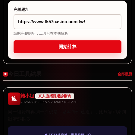
完整網址
請貼完整網址，工具只在本機解析
開始計算
今日工具結果
全部動態
施小姐
真人直播延遲診斷表
施
2026/7/18 · FK57-20260718-1230
同一組資料再測一次仍是「基本條件通過」，比只靠印象判
斷清楚很多。