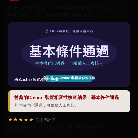
我把目前條件放進Casino 裝置相容性檢查，結果是「基本
條件通過」，下一步要補什麼一眼就看懂。
🧰 Casino 裝置相容性檢查
曾桑的Casino 裝置相容性檢查結果：基本條件通過
基本欄位已通過，可繼續人工複核。
★★★★★
使用後評價
測完把結果頁分享出去，其他人也能用同條件重測。